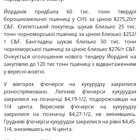
Йорданія придбала 60 тис. тонн твердої
борошномельної пшениці у CHS за ціною $275,20/т
C&F. Єгипетський покупець шукав близько 25 тис.
тонн чорноморської пшениці за ціною близько $252/
т C&F. Бангладеш шукав близько 50 тис. тонн
чорноморської пшениці за ціною близько $276/т C&F.
Очікується оголошення нового тендеру Йорданії на
закупівлю до 120 тис тонн пшениці з відвантаженням
у вересні-жовтні.
У вівторок ф’ючерси на кукурудзу закрилися
різноспрямовано. Липневі ф’ючерси кукурудзи
закрилися на позначці $4,19-1/2, подорожчавши на
1/4 цента. Вересневі ф’ючерси на кукурудзу
закрилися на позначці $4,27-1/2, не змінившись.
Грудневі ф’ючерси кукурудзи закрилися на рівні $4,45-
1/4, знизившись на ¾ цента.