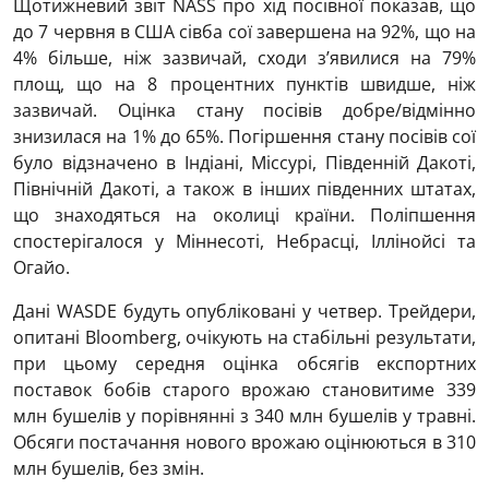
Щотижневий звіт NASS про хід посівної показав, що
до 7 червня в США сівба сої завершена на 92%, що на
4% більше, ніж зазвичай, сходи з’явилися на 79%
площ, що на 8 процентних пунктів швидше, ніж
зазвичай. Оцінка стану посівів добре/відмінно
знизилася на 1% до 65%. Погіршення стану посівів сої
було відзначено в Індіані, Міссурі, Південній Дакоті,
Північній Дакоті, а також в інших південних штатах,
що знаходяться на околиці країни. Поліпшення
спостерігалося у Міннесоті, Небрасці, Іллінойсі та
Огайо.
Дані WASDE будуть опубліковані у четвер. Трейдери,
опитані Bloomberg, очікують на стабільні результати,
при цьому середня оцінка обсягів експортних
поставок бобів старого врожаю становитиме 339
млн бушелів у порівнянні з 340 млн бушелів у травні.
Обсяги постачання нового врожаю оцінюються в 310
млн бушелів, без змін.