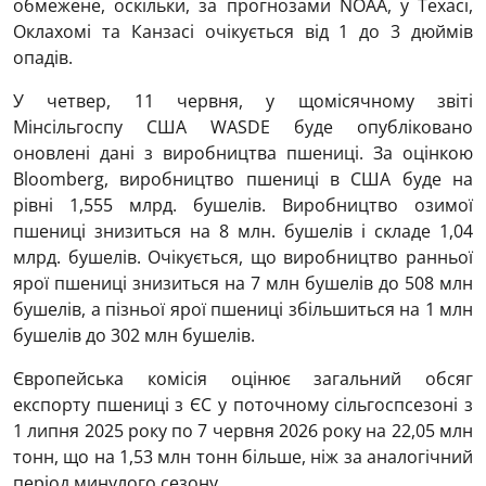
обмежене, оскільки, за прогнозами NOAA, у Техасі,
Оклахомі та Канзасі очікується від 1 до 3 дюймів
опадів.
У четвер, 11 червня, у щомісячному звіті
Мінсільгоспу США WASDE буде опубліковано
оновлені дані з виробництва пшениці. За оцінкою
Bloomberg, виробництво пшениці в США буде на
рівні 1,555 млрд. бушелів. Виробництво озимої
пшениці знизиться на 8 млн. бушелів і складе 1,04
млрд. бушелів. Очікується, що виробництво ранньої
ярої пшениці знизиться на 7 млн бушелів до 508 млн
бушелів, а пізньої ярої пшениці збільшиться на 1 млн
бушелів до 302 млн бушелів.
Європейська комісія оцінює загальний обсяг
експорту пшениці з ЄС у поточному сільгоспсезоні з
1 липня 2025 року по 7 червня 2026 року на 22,05 млн
тонн, що на 1,53 млн тонн більше, ніж за аналогічний
період минулого сезону.