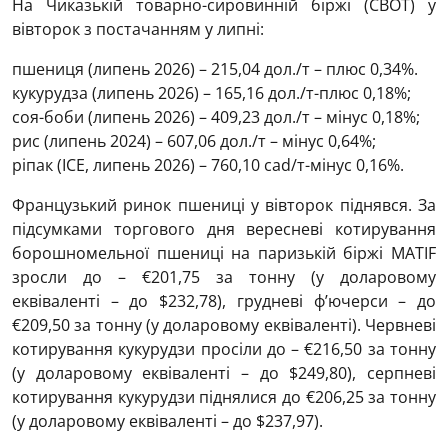
На Чиказькій товарно-сировинній біржі (CBOT) у
вівторок з постачанням у липні:
пшениця (липень 2026) – 215,04 дол./т – плюс 0,34%.
кукурудза (липень 2026) – 165,16 дол./т-плюс 0,18%;
соя-боби (липень 2026) – 409,23 дол./т – мінус 0,18%;
рис (липень 2024) – 607,06 дол./т – мінус 0,64%;
ріпак (ICE, липень 2026) – 760,10 cad/т-мінус 0,16%.
Французький ринок пшениці у вівторок піднявся. За
підсумками торгового дня вересневі котирування
борошномельної пшениці на паризькій біржі MATIF
зросли до – €201,75 за тонну (у доларовому
еквіваленті – до $232,78), грудневі ф’ючерси – до
€209,50 за тонну (у доларовому еквіваленті). Червневі
котирування кукурудзи просіли до – €216,50 за тонну
(у доларовому еквіваленті – до $249,80), серпневі
котирування кукурудзи піднялися до €206,25 за тонну
(у доларовому еквіваленті – до $237,97).