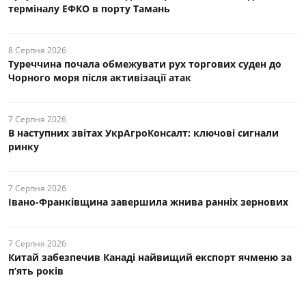
терміналу ЕФКО в порту Тамань
8 Серпня 2026
Туреччина почала обмежувати рух торгових суден до
Чорного моря після активізації атак
7 Серпня 2026
В наступних звітах УкрАгроКонсалт: ключові cигнали
ринку
7 Серпня 2026
Івано-Франківщина завершила жнива ранніх зернових
7 Серпня 2026
Китай забезпечив Канаді найвищий експорт ячменю за
п’ять років