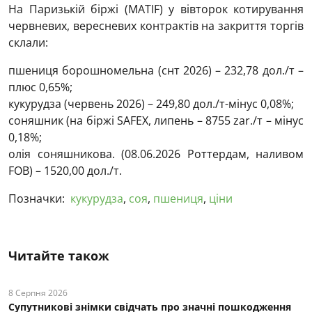
На Паризькій біржі (МАTIF) у вівторок котирування
червневих, вересневих контрактів на закриття торгів
склали:
пшениця борошномельна (снт 2026) – 232,78 дол./т –
плюс 0,65%;
кукурудза (червень 2026) – 249,80 дол./т-мінус 0,08%;
соняшник (на біржі SAFEX, липень – 8755 zar./т – мінус
0,18%;
олія соняшникова. (08.06.2026 Роттердам, наливом
FOB) – 1520,00 дол./т.
Позначки:
кукурудза
,
соя
,
пшениця
,
ціни
Читайте також
8 Серпня 2026
Супутникові знімки свідчать про значні пошкодження