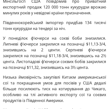
Мінсільгосп США повідомив про приватний
експортний продаж 120 000 тонн кукурудзи врожаю
минулих років у невідомі країни призначення.
Південнокорейський імпортер придбав 134 тисячі
тонн кукурудзи на тендері за ніч.
У понеділок ф’ючерси на соєві боби знизилися.
Липневі ф’ючерси закрилися на позначці $11,13-3/4,
знизившись на 2 центи. Серпневі ф’ючерси
закрилися на позначці $11,18-3/4, знизившись на 2½
цента. Листопадові ф’ючерси соєвих бобів закрилися
на позначці $11,32, знизившись на 3½ цента.
Низька ймовірність закупівлі Китаєм американської
сої та покращення умов для посівів у США дедалі
більше посилюють тиск на котирування до Чикаго,
особливо на тлі активного експорту сої та соєвих
продуктів із Південної Америки.