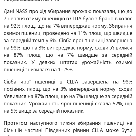
Дані NASS про хід збирання врожаю показали, що до
7 червня озиму пшеницю в США було зібрано в колос
на 92% площ, що на 7% випереджає норму. Збирання
озимої пшениці проведено на 11% площ, що швидше
за середній темп у 6%. Сівба ярої пшениці завершена
на 98%, що на 3% випереджає норму, сходи з’явилися
на 87% площ, що на 7% швидше за середній
показник. У деяких штатах урожайність озимої
пшениці знизилася на 1–25%.
Сівба ярої пшениці в США завершена на 98%
посівних площ, що на 3% випереджає норму, сходи
з’явилися на 87% площ, що на 7% швидше за середній
показник. Урожайність ярої пшениці склала 52%, що
на 5% вище за середній показник.
Протягом наступного тижня збирання пшениці на
більшій частині Південних рівнин США може бути