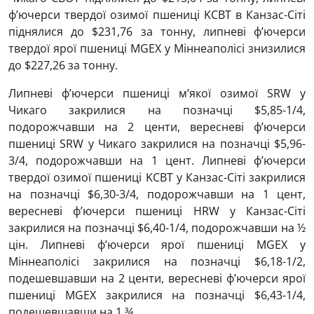
ф’ючерси твердої озимої пшениці KCBT в Канзас-Сіті
піднялися до $231,76 за тонну, липневі ф’ючерси
твердої ярої пшениці MGEХ у Міннеаполісі знизилися
до $227,26 за тонну.
Липневі ф’ючерси пшениці м’якої озимої SRW у
Чикаго закрилися на позначці $5,85-1/4,
подорожчавши на 2 центи, вересневі ф’ючерси
пшениці SRW у Чикаго закрилися на позначці $5,96-
3/4, подорожчавши на 1 цент. Липневі ф’ючерси
твердої озимої пшениці KCBT у Канзас-Сіті закрилися
на позначці $6,30-3/4, подорожчавши на 1 цент,
вересневі ф’ючерси пшениці HRW у Канзас-Сіті
закрилися на позначці $6,40-1/4, подорожчавши на ½
цін. Липневі ф’ючерси ярої пшениці MGEХ у
Міннеаполісі закрилися на позначці $6,18-1/2,
подешевшавши на 2 центи, вересневі ф’ючерси ярої
пшениці MGEХ закрилися на позначці $6,43-1/4,
подешевшавши на 1 ¾.