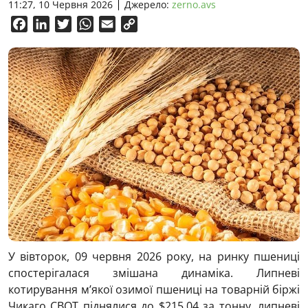
11:27, 10 Червня 2026
Джерело:
zerno.avs
Facebook
LinkedIn
Twitter
WhatsApp
Email
Copy
Link
У вівторок, 09 червня 2026 року, на ринку пшениці
спостерігалася змішана динаміка. Липневі
котирування м’якої озимої пшениці на товарній біржі
Чикаго CBOT піднялися до $215,04 за тонну, липневі