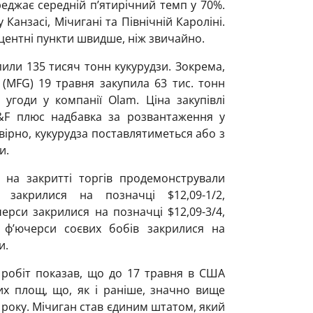
джає середній п’ятирічний темп у 70%.
 Канзасі, Мічигані та Північній Кароліні.
оцентні пункти швидше, ніж звичайно.
пили 135 тисяч тонн кукурудзи. Зокрема,
 (MFG) 19 травня закупила 63 тис. тонн
угоди у компанії Olam. Ціна закупівлі
C&F плюс надбавка за розвантаження у
овірно, кукурудза поставлятиметься або з
и.
 на закритті торгів продемонстрували
 закрилися на позначці $12,09-1/2,
ерси закрилися на позначці $12,09-3/4,
 ф’ючерси соєвих бобів закрилися на
и.
 робіт показав, що до 17 травня в США
их площ, що, як і раніше, значно вище
 року. Мічиган став єдиним штатом, який