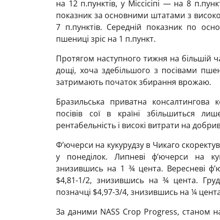
на 12 п.пунктів, у Міссісіпі — на 8 п.пунк
показник за основними штатами з висок
7 п.пунктів. Середній показник по ос
пшениці зріс на 1 п.пункт.
Протягом наступного тижня на більшій ч
дощі, хоча здебільшого з посівами пшен
затримають початок збирання врожаю.
Бразильська приватна консалтингова к
посівів сої в країні збільшиться ли
рентабельність і високі витрати на добрив
Ф’ючерси на кукурудзу в Чикаго скоректув
у понеділок. Липневі ф’ючерси на кук
знизившись на 1 ¾ цента. Вересневі ф’ю
$4,81-1/2, знизившись на ¾ цента. Гру
позначці $4,97-3/4, знизившись на ¼ цента
За даними NASS Crop Progress, станом н