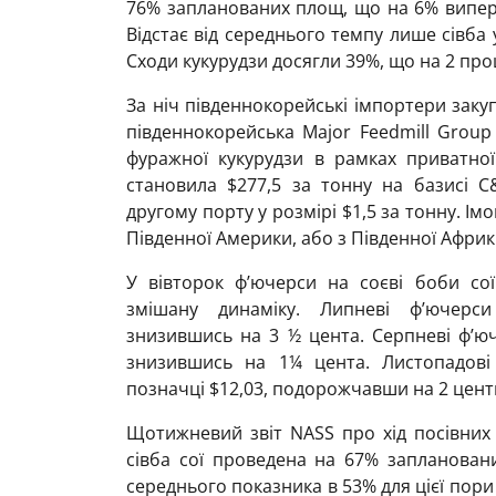
76% запланованих площ, що на 6% випере
Відстає від середнього темпу лише сівба у
Сходи кукурудзи досягли 39%, що на 2 пр
За ніч південнокорейські імпортери заку
південнокорейська Major Feedmill Group
фуражної кукурудзи в рамках приватної 
становила $277,5 за тонну на базисі 
другому порту у розмірі $1,5 за тонну. Ім
Південної Америки, або з Південної Африк
У вівторок ф’ючерси на соєві боби сої
змішану динаміку. Липневі ф’ючерси
знизившись на 3 ½ цента. Серпневі ф’юч
знизившись на 1¼ цента. Листопадові
позначці $12,03, подорожчавши на 2 цент
Щотижневий звіт NASS про хід посівних
сівба сої проведена на 67% запланован
середнього показника в 53% для цієї пори