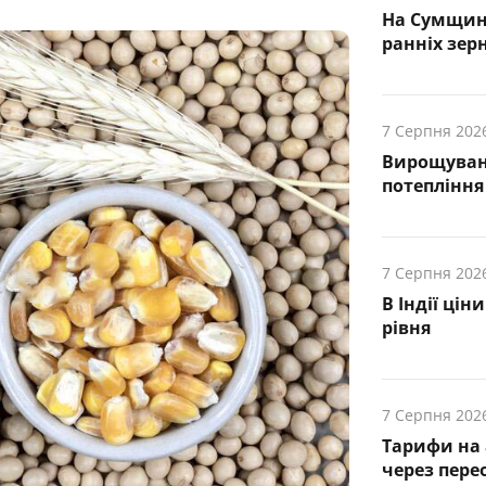
На Сумщин
ранніх зер
7 Серпня 202
Вирощуванн
потепління
7 Серпня 202
В Індії ці
рівня
7 Серпня 202
Тарифи на 
через пере