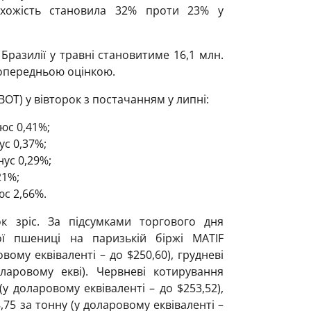
 Схожість становила 32% проти 23% у
Бразилії у травні становитиме 16,1 млн.
 попередньою оцінкою.
OT) у вівторок з постачанням у липні:
люс 0,41%;
ус 0,37%;
нус 0,29%;
21%;
юс 2,66%.
к зріс. За підсумками торгового дня
ї пшениці на паризькій біржі MATIF
вому еквіваленті – до $250,60), грудневі
ларовому екві). Червневі котирування
(у доларовому еквіваленті – до $253,52),
,75 за тонну (у доларовому еквіваленті –