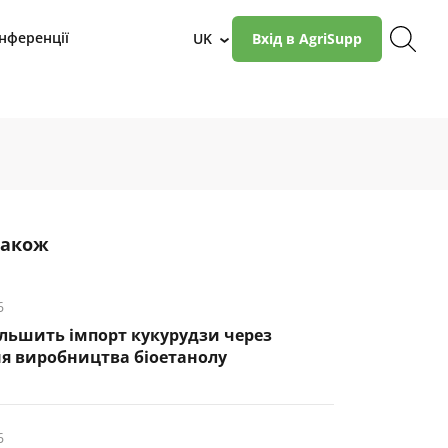
нференції
UK
Вхід в AgriSupp
›
також
6
ільшить імпорт кукурудзи через
я виробництва біоетанолу
6