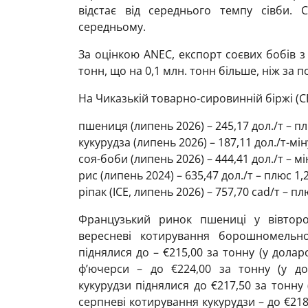
відстає від середнього темпу сівби.
середньому.
За оцінкою ANEC, експорт соєвих бобів з 
тонн, що на 0,1 млн. тонн більше, ніж за
На Чиказькій товарно-сировинній біржі (CB
пшениця (липень 2026) – 245,17 дол./т – п
кукурудза (липень 2026) – 187,11 дол./т-мін
соя-боби (липень 2026) – 444,41 дол./т – мі
рис (липень 2024) – 635,47 дол./т – плюс 1,
ріпак (ICE, липень 2026) – 757,70 cad/т – пл
Французький ринок пшениці у вівторо
вересневі котирування борошномельно
піднялися до – €215,00 за тонну (у доларо
ф’ючерси – до €224,00 за тонну (у до
кукурудзи піднялися до €217,50 за тонну 
серпневі котирування кукурудзи – до €218