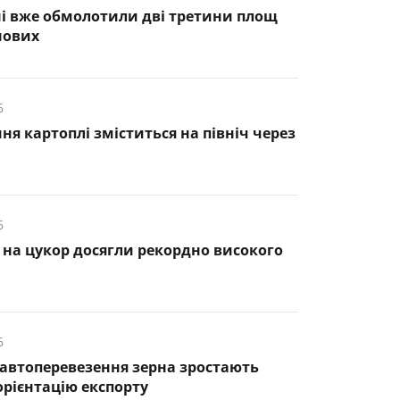
і вже обмолотили дві третини площ
нових
6
я картоплі зміститься на північ через
6
ни на цукор досягли рекордно високого
6
автоперевезення зерна зростають
орієнтацію експорту