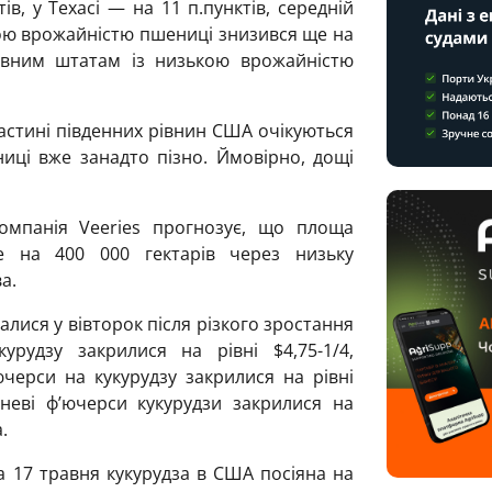
тів, у Техасі — на 11 п.пунктів, середній
ою врожайністю пшениці знизився ще на
новним штатам із низькою врожайністю
астині південних рівнин США очікуються
иці вже занадто пізно. Ймовірно, дощі
омпанія Veeries прогнозує, що площа
ше на 400 000 гектарів через низьку
а.
алися у вівторок після різкого зростання
урудзу закрилися на рівні $4,75-1/4,
черси на кукурудзу закрилися на рівні
дневі ф’ючерси кукурудзи закрилися на
.
а 17 травня кукурудза в США посіяна на