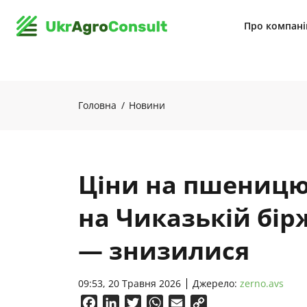
Про компан
Головна
Новини
Ціни на пшеницю 
на Чиказькій бірж
— знизилися
09:53, 20 Травня 2026
Джерело:
zerno.avs
Facebook
LinkedIn
Twitter
WhatsApp
Email
Copy