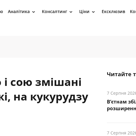
ію
Аналітика
Консалтинг
Ціни
Ексклюзив
Ко
›
›
›
Читайте 
і сою змішані
і, на кукурудзу
7 Серпня 202
В’єтнам зб
розширенн
7 Серпня 202