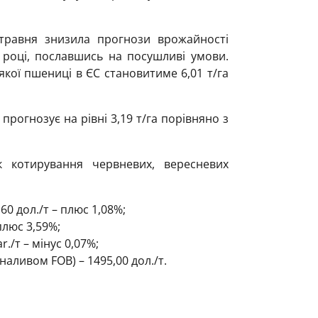
равня знизила прогнози врожайності
 році, пославшись на посушливі умови.
якої пшениці в ЄС становитиме 6,01 т/га
прогнозує на рівні 3,19 т/га порівняно з
к котирування червневих, вересневих
0 дол./т – плюс 1,08%;
плюс 3,59%;
./т – мінус 0,07%;
наливом FOB) – 1495,00 дол./т.