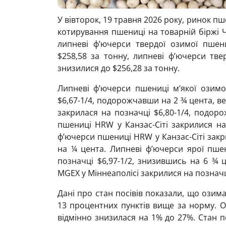
У вівторок, 19 травня 2026 року, ринок п
котирування пшениці на товарній біржі Ч
липневі ф’ючерси твердої озимої пшени
$258,58 за тонну, липневі ф’ючерси тве
знизилися до $256,28 за тонну.
Липневі ф’ючерси пшениці м’якої озимо
$6,67-1/4, подорожчавши на 2 ¾ цента, в
закрилася на позначці $6,80-1/4, подор
пшениці HRW у Канзас-Сіті закрилися на 
ф’ючерси пшениці HRW у Канзас-Сіті зак
на ¼ цента. Липневі ф’ючерси ярої пше
позначці $6,97-1/2, знизившись на 6 ¾ 
MGEХ у Міннеаполісі закрилися на позначц
Дані про стан посівів показали, що озим
13 процентних пунктів вище за норму. Оц
відмінно знизилася на 1% до 27%. Стан п