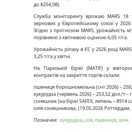
до $254,98).
Служба моніторингу врожаю MARS 18 т
зернових у Європейському союзі у 2026
Згідно з прогнозом MARS, урожайність м’
порівняно з квітневою оцінкою 6,05 т/га.
Урожайність ріпаку в ЄС у 2026 році MARS 
3,25 т/га у квітні.
На Паризькій біржі (МАTIF) у вівторо
контрактів на закриття торгів склали:
пшениця борошномельна (снт 2026) – 250,6
кукурудза (червень 2026) – 253,52 дол./т – 
соняшник (на біржі SAFEX, липень – 8914 zar
олія соняшникова. (19.05.2026 Роттердам, 
Позначки:
кукурудза
,
соя
,
пшениця
,
ціни