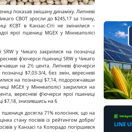
шениці показав змішану динаміку. Липневі
икаго CBOT зросли до $245,17 за тонну,
ці KCBT в Канзас-Сіті не змінилися –
рдої ярої пшениці MGEХ у Міннеаполісі
ї SRW у Чикаго закрилися на позначці
ересневі ф’ючерси пшениці SRW у Чикаго
ожчавши на 2½ цента. Липневі ф’ючерси
позначці $7,03-3/4, без змін, вересневі
рилися на позначці $7,14, подорожчавши
ниці MGEХ у Міннеаполісі закрилися на
цента, вересневі ф’ючерси ярої пшениці
і $7,18, знизившись на 6
а пшениця досягла 71% колосіння, що на
інка стану посівів із рейтингом добре/
осівів у Канзасі та Колорадо погіршився