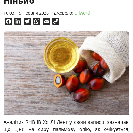
Ніньйо
16:03, 15 Червня 2026
Джерело:
Oilword
Facebook
LinkedIn
Twitter
WhatsApp
Email
Copy
Link
Аналітик RHB IB Хо Лі Ленг у своїй записці зазначає,
що ціни на сиру пальмову олію, як очікується,