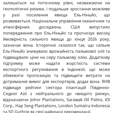
залишаться на поточному рівні, незважаючи на
геополітичні ризики, і подальше зростання можливе
у разі посилення явища Ель-Ніньйо, що
розвивається. Національне управління океанічних та
атмосферних досліджень США випустило
попередження про Ель-Ніньйо та прогнозує високу
ймовірність сильного явища до кінця 2026 року,
зазначає вона. Історично склалося так, що сильне
Ель-Ніньйо знижувало врожайність пальмової олії та
підвищувало ціни на сиру пальмову олію. Додаткову
підтримку може надати жорсткість системи
експортного регулювання в Індонезії, що може
обмежити пропозицію та підвищити витрати на
дотримання вимог для експортерів, додає вона. RHB
підвищує рейтинг сектора плантацій Південно-
Східної Азії з нейтрального до «вищого ринку»,
відзначаючи Johor Plantations, Sarawak Oil Palms, IOI
Corp., Hap Seng Plantations, London Sumatra Indonesia
та SD Guthrie як свої найкращі рекомендації.