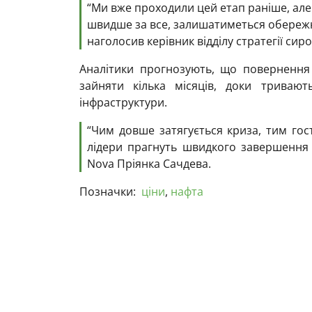
“Ми вже проходили цей етап раніше, але
швидше за все, залишатиметься обережн
наголосив керівник відділу стратегії си
Аналітики прогнозують, що поверненн
зайняти кілька місяців, доки триваю
інфраструктури.
“Чим довше затягується криза, тим гост
лідери прагнуть швидкого завершення ко
Nova Пріянка Сачдева.
Позначки:
ціни
,
нафта