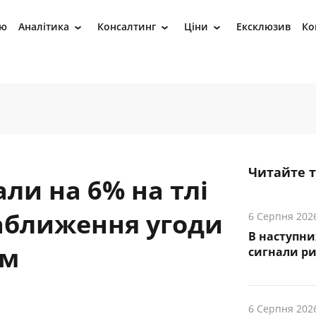
ію
Аналітика
Консалтинг
Ціни
Ексклюзив
Ко
›
›
›
Читайте 
али на 6% на тлі
наближення угоди
6 Серпня 202
В наступни
ом
cигнали р
6 Серпня 202