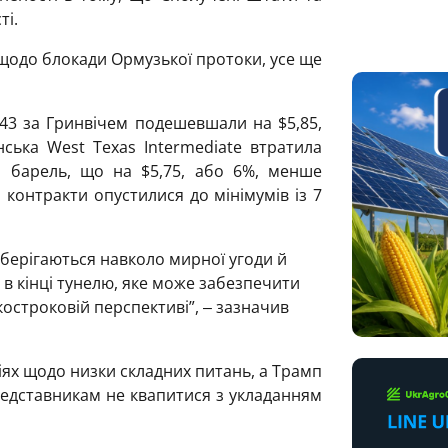
ті.
щодо блокади Ормузької протоки, усе ще
:43 за Гринвічем подешевшали на $5,85,
нська West Texas Intermediate втратила
а барель, що на $5,75, або 6%, менше
контракти опустилися до мінімумів із 7
зберігаються навколо мирної угоди й
 в кінці тунелю, яке може забезпечити
остроковій перспективі”, ‒ зазначив
іях щодо низки складних питань, а Трамп
редставникам не квапитися з укладанням