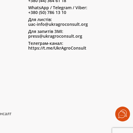
+380 (44) 364 61 18
WhatsApp / Telegram / Viber:
+380 (50) 786 13 10
Для листів:
uac-info@ukragroconsult.org
Для запитів ЗМІ:
press@ukragroconsult.org
Телеграм-канал:
https://t.me/UkrAgroConsult
нсалт