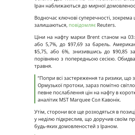
Іран наближаються до мирної домовленос
Водночас ключові суперечності, зокрема 
залишаються,
повідомляє
Reuters.
Ціни на нафту марки Brent станом на 03
або 5,7%, до $97,69 за барель. Америка
$5,75, або 6%, знизившись до $90,85 з
порівняно з попередньою сесією. Обидва 
травня.
“Попри всі застереження та ризики, що 
Ормузької протоки, зараз помітно світло
певне послаблення цін на нафту в коротк
аналітик MST Marquee Сол Кавонік.
Утім, сторони все ще розходяться в позиц
у неділю підкреслив, що доручив своїм п
будь-яких домовленостей з Іраном.