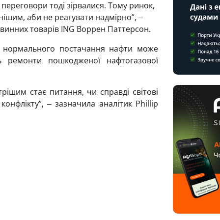
 переговори тоді зірвалися. Тому ринок,
ішим, аби не реагувати надмірно”, ‒
ровинних товарів ING Воррен Паттерсон.
я нормального постачання нафти може
ть ремонти пошкодженої нафтогазової
рішим стає питання, чи справді світові
нфлікту”, ‒ зазначила аналітик Phillip