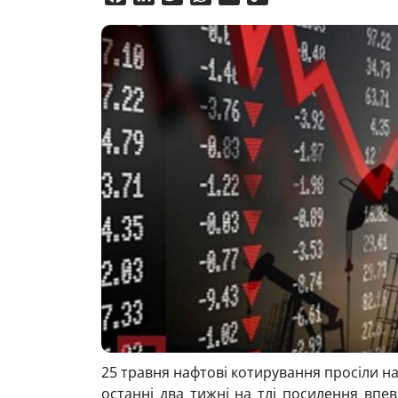
Link
25 травня нафтові котирування просіли на
останні два тижні на тлі посилення впе