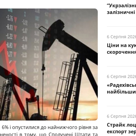
“Укрзалізн
залізничні 
6 Серпня 202
Ціни на ку
скорочення
6 Серпня 202
«Радехівсь
найбільших
6 Серпня 202
Страйк лоц
 6% і опустилися до найнижчого рівня за
експорт зе
вненості в тому, що Сполучені Штати та