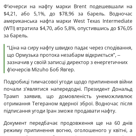
Ф’ючерси на нафту марки Brent подешевшали на
$4,21, або 5,1%, до $78,96 за барель. Водночас
американська нафта марки West Texas Intermediate
(WTI) втратила $4,70, або 5,8%, опустившись до $76,05
за барель.
“Ціна на сиру нафту швидко падає через сподівання,
що Ормузька протока незабарм відкриється”, ‒
зазначив у своїй записці директор з енергетичних
ф’ючерсів Mizuho Боб Явгер.
Подробиці тимчасової угоди щодо припинення війни
почали з’являтися напередодні. Президент Дональд
Трамп заявив, що домовленість унеможливлює
отримання Тегераном ядерної зброї. Водночас після
підписання угоди Іран зможе продавати нафту.
Документ передбачає продовження ще на 60 днів
режиму припинення вогню, оголошеного у квітні, а