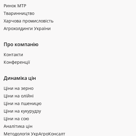
Ринок МТР
Тваринництво
Харчова промисловість
Агрохолдинги України
Про компанію
Контакти
Конференції
Динаміка цін
Ціни на зерно
Ціни на олійні
Ціни на пшеницю
Ціни на кукурудзу
Ціни на сою
Аналітика цін
Методологія УкрАгроКонсалт