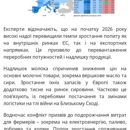
Експерти відзначають, що на початку 2026 року
високі надої перевищили темпи зростання попиту як
на внутрішніх ринках ЄС, так і на експортних
напрямках. Це призвело до перевантаження
переробних потужностей і надлишку продукції.
Надлишок молока спричинив зниження цін на
основні молочні товари, зокрема вершкове масло та
сири. Зростання їхніх запасів у Європі також
додатково тисне на ринок сировини. Частково це
пов’язують із перебоями постачання та змінами
логістики на тлі війни на Близькому Сході.
Водночас конфлікт призвів до подорожчання витрат
для фермерів – зокрема на електроенергію, паливо,
добрива та корми. Попри зростання споживання