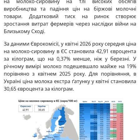
на молоко-сировину на тлі високих обсягів
виробництва та падіння цін на біржові молочні
товари. Додатковий тиск на ринок створює
зростання витрат фермерів через наслідки війни на
Близькому Сході.
За даними Єврокомісії, у квітні 2026 року середня ціна
на молоко-сировину в ЄС становила 42,91 євроцента
за кілограм, що на 0,37% менше, ніж у березні. У
річному вимірі молоко подешевшало майже на 19%
порівняно з квітнем 2025 року. Для порівняння, в
Україні ціна молока екстра ґатунку у квітні становила
30,65 євроцента за кілограм.