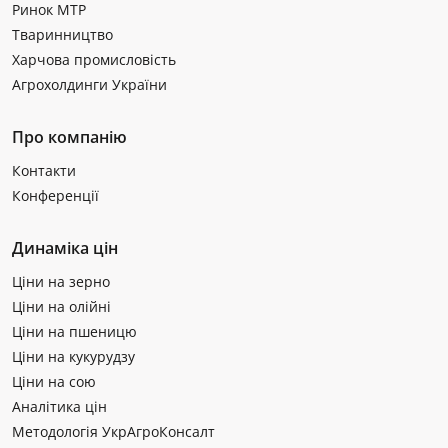
Ринок МТР
Тваринництво
Харчова промисловість
Агрохолдинги України
Про компанію
Контакти
Конференції
Динаміка цін
Ціни на зерно
Ціни на олійні
Ціни на пшеницю
Ціни на кукурудзу
Ціни на сою
Аналітика цін
Методологія УкрАгроКонсалт