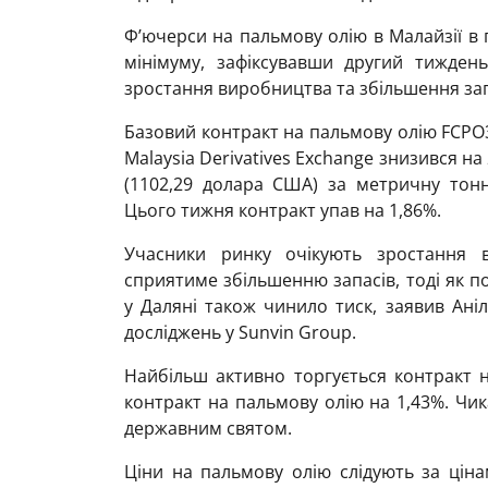
Ф’ючерси на пальмову олію в Малайзії в
мінімуму, зафіксувавши другий тижден
зростання виробництва та збільшення зап
Базовий контракт на пальмову олію FCPO3
Malaysia Derivatives Exchange знизився на 
(1102,29 долара США) за метричну тонн
Цього тижня контракт упав на 1,86%.
Учасники ринку очікують зростання в
сприятиме збільшенню запасів, тоді як п
у Даляні також чинило тиск, заявив Аніл
досліджень у Sunvin Group.
Найбільш активно торгується контракт н
контракт на пальмову олію на 1,43%. Чика
державним святом.
Ціни на пальмову олію слідують за цінам