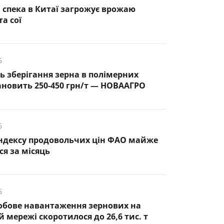
спека в Китаї загрожує врожаю
а сої
6
ть зберігання зерна в полімерних
ановить 250-450 грн/т — НОВААГРО
6
ндексу продовольчих цін ФАО майже
ся за місяць
6
обове навантаження зернових на
 мережі скоротилося до 26,6 тис. т