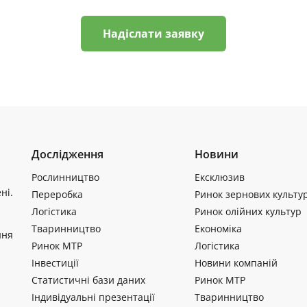
Надіслати заявку
Дослідження
Новини
Рослинництво
Ексклюзив
ні.
Переробка
Ринок зернових культу
Логістика
Ринок олійних культур
Тваринництво
Економіка
ння
Ринок МТР
Логістика
Інвестиції
Новини компаній
Статистичні бази даних
Ринок МТР
Індивідуальні презентації
Тваринництво