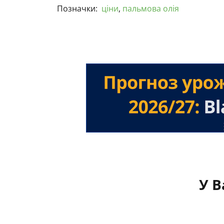
Позначки:
ціни
,
пальмова олія
У В