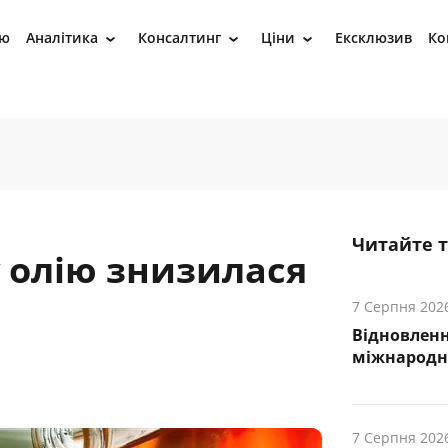
ію
Аналітика
Консалтинг
Ціни
Ексклюзив
Ко
›
›
›
Читайте 
 олію знизилася
7 Серпня 202
Відновленн
міжнародн
7 Серпня 202