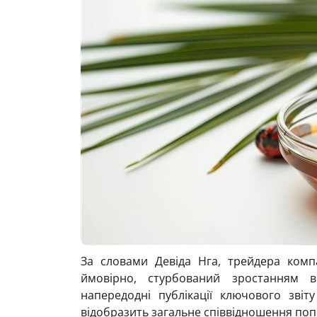
За словами Девіда Нга, трейдера компа
ймовірно, стурбований зростанням в
напередодні публікації ключового зві
відобразить загальне співвідношення попи