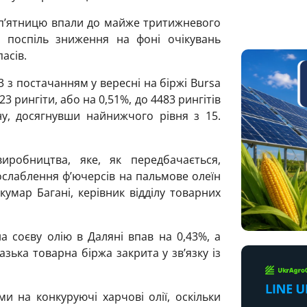
 п’ятницю впали до майже тритижневого
ь поспіль зниження на фоні очікувань
асів.
 з постачанням у вересні на біржі Bursa
23 рингіти, або на 0,51%, до 4483 рингітів
у, досягнувши найнижчого рівня з 15.
иробництва, яке, як передбачається,
ослаблення ф’ючерсів на пальмове олеїн
кумар Багані, керівник відділу товарних
а соєву олію в Даляні впав на 0,43%, а
зька товарна біржа закрита у зв’язку із
и на конкуруючі харчові олії, оскільки