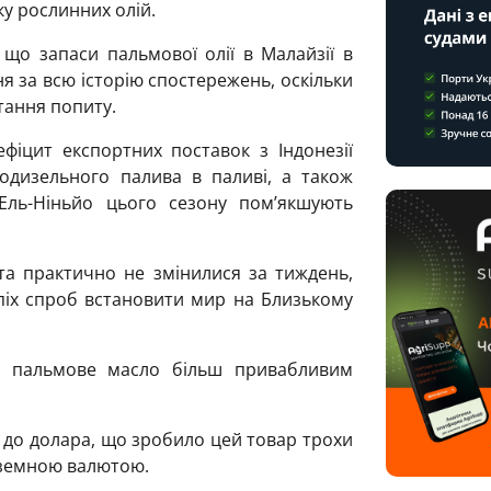
ку рослинних олій.
 що запаси пальмової олії в Малайзії в
я за всю історію спостережень, оскільки
тання попиту.
ефіцит експортних поставок з Індонезії
одизельного палива в паливі, а також
ль-Ніньйо цього сезону пом’якшують
та практично не змінилися за тиждень,
спіх спроб встановити мир на Близькому
ь пальмове масло більш привабливим
 до долара, що зробило цей товар трохи
оземною валютою.