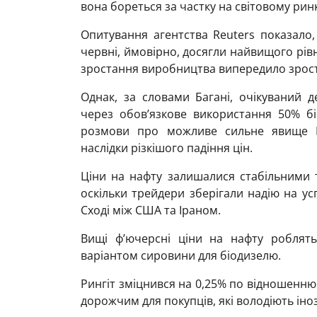
вона бореться за частку на світовому рин
Опитування агентства Reuters показало,
червні, ймовірно, досягли найвищого рівн
зростання виробництва випередило зрос
Однак, за словами Багані, очікуваний д
через обов’язкове використання 50% бі
розмови про можливе сильне явище Е
наслідки різкішого падіння цін.
Ціни на нафту залишалися стабільними 
оскільки трейдери зберігали надію на у
Сході між США та Іраном.
Вищі ф’ючерсні ціни на нафту роблят
варіантом сировини для біодизелю.
Рингіт зміцнився на 0,25% по відношенню
дорожчим для покупців, які володіють ін