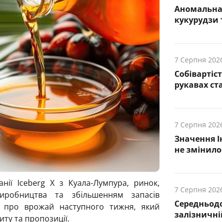
Аномальна 
кукурудзи т
7 Серпня 202
Собівартіс
рукавах ст
7 Серпня 202
Значення І
не змінило
нії Iceberg X з Куала-Лумпура, ринок,
7 Серпня 202
иробництва та збільшенням запасів
Середньод
ту про врожай наступного тижня, який
залізничній
ту та пропозиції.