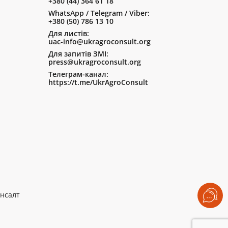
+380 (44) 364 61 18
WhatsApp / Telegram / Viber:
+380 (50) 786 13 10
Для листів:
uac-info@ukragroconsult.org
Для запитів ЗМІ:
press@ukragroconsult.org
Телеграм-канал:
https://t.me/UkrAgroConsult
нсалт