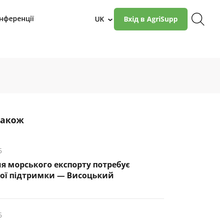
нференції
UK
Вхід в AgriSupp
›
також
6
я морського експорту потребує
ої підтримки — Висоцький
6