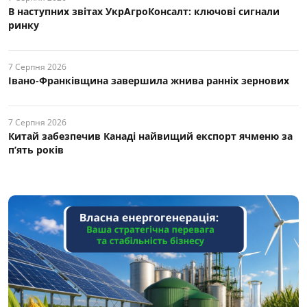
В наступних звітах УкрАгроКонсалт: ключові cигнали
ринку
7 Серпня 2026
Івано-Франківщина завершила жнива ранніх зернових
7 Серпня 2026
Китай забезпечив Канаді найвищий експорт ячменю за
п’ять років