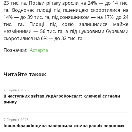
23 тис. га. Посіви ріпаку зросли на 24% — до 14 тис.
га. Водночас площі під пшеницею скоротилися на
14% — до 39 тис. га, під соняшником — на 17%, до 24
тис. га. Площі під соєю залишилися майже
незмінними — 56 тис. га, а під цукровими буряками
скоротилися на 6% — до 32 тис. га.
Позначки:
Астарта
Читайте також
7 Серпня 2026
В наступних звітах УкрАгроКонсалт: ключові cигнали
ринку
7 Серпня 2026
Івано-Франківщина завершила жнива ранніх зернових