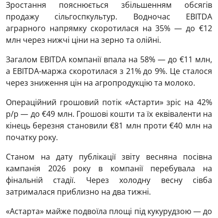
Зростання пояснюється збільшенням обсягів
продажу сільгоспкультур. Водночас EBITDA
аграрного напрямку скоротилася на 35% — до €12
млн через нижчі ціни на зерно та олійні.
Загалом EBITDA компанії впала на 58% — до €11 млн,
а EBITDA-маржа скоротилася з 21% до 9%. Це сталося
через зниження цін на агропродукцію та молоко.
Операційний грошовий потік «Астарти» зріс на 42%
р/р — до €49 млн. Грошові кошти та їх еквіваленти на
кінець березня становили €81 млн проти €40 млн на
початку року.
Станом на дату публікації звіту весняна посівна
кампанія 2026 року в компанії перебувала на
фінальній стадії. Через холодну весну сівба
затрималася приблизно на два тижні.
«Астарта» майже подвоїла площі під кукурудзою — до