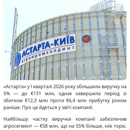
«Астарта» у І кварталі 2026 року збільшила виручку на
5% — до €131 млн, однак завершила період зі
збитком €12,3 млн проти €6,4 млн прибутку роком
раніше. Про це йдеться у звіті компанії.
Найбільшу частку виручки компанії забезпечив
агросегмент — €58 млн, що на 55% більше, ніж торік.