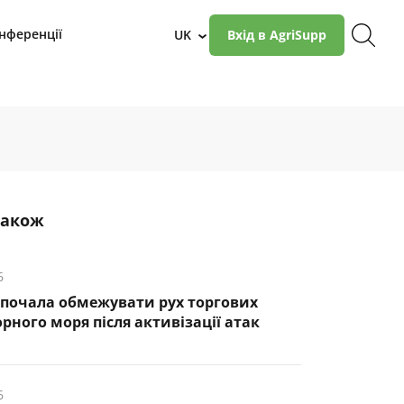
нференції
UK
Вхід в AgriSupp
›
також
6
почала обмежувати рух торгових
рного моря після активізації атак
6