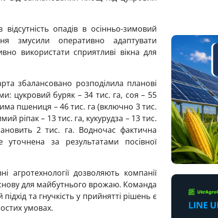
з відсутність опадів в осінньо-зимовий
ння змусили оперативно адаптувати
ивно використати сприятливі вікна для
арта збалансовано розподілила планові
и: цукровий буряк – 34 тис. га, соя – 55
озима пшениця – 46 тис. га (включно 3 тис.
имий ріпак – 13 тис. га, кукурудза – 13 тис.
ановить 2 тис. га. Водночас фактична
е уточнена за результатами посівної
і агротехнології дозволяють компанії
снову для майбутнього врожаю. Команда
підхід та гнучкість у прийнятті рішень є
ростих умовах.