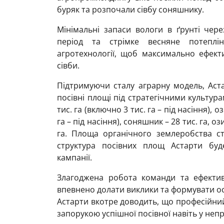
буряк та розпочали сівбу соняшнику.
Мінімальні запаси вологи в ґрунті чере
період та стрімке весняне потеплі
агротехнології, щоб максимально ефект
сівби.
Підтримуючи сталу аграрну модель, Аст
посівні площі під стратегічними культурам
тис. га (включно 3 тис. га – під насіння), 
га – під насіння), соняшник – 28 тис. га, оз
га. Площа органічного землеробства ст
структура посівних площ Астарти буд
кампанії.
Злагоджена робота команди та ефективн
впевнено долати виклики та формувати о
Астарти вкотре доводить, що професійний 
запорукою успішної посівної навіть у неп