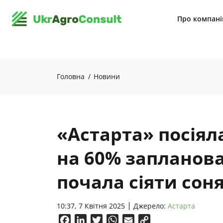
Про компан
Головна
Новини
«Астарта» посіял
на 60% запланова
почала сіяти со
10:37, 7 Квітня 2025
Джерело:
Астарта
Facebook
LinkedIn
Twitter
WhatsApp
Email
Copy