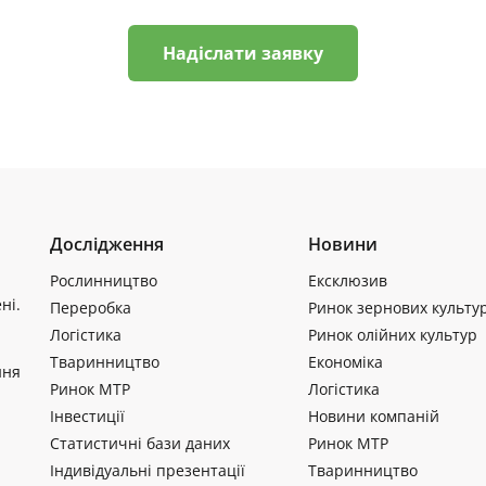
Надіслати заявку
Дослідження
Новини
Рослинництво
Ексклюзив
ні.
Переробка
Ринок зернових культу
Логістика
Ринок олійних культур
Тваринництво
Економіка
ння
Ринок МТР
Логістика
Інвестиції
Новини компаній
Статистичні бази даних
Ринок МТР
Індивідуальні презентації
Тваринництво