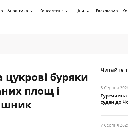
ію
Аналітика
Консалтинг
Ціни
Ексклюзив
Ко
›
›
›
Читайте 
а цукрові буряки
них площ і
8 Серпня 202
Туреччина 
няшник
суден до Чо
7 Серпня 202