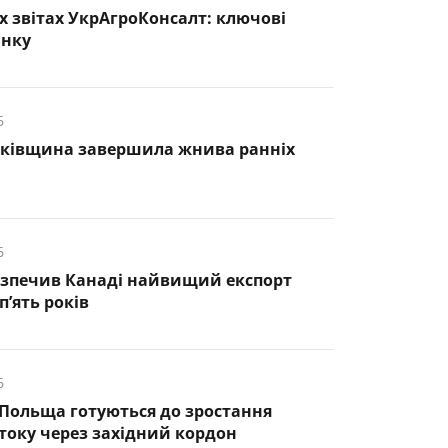
х звітах УкрАгроКонсалт: ключові
инку
6
нківщина завершила жнива ранніх
6
езпечив Канаді найвищий експорт
п’ять років
6
 Польща готуються до зростання
оку через західний кордон