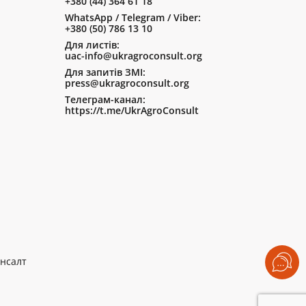
+380 (44) 364 61 18
WhatsApp / Telegram / Viber:
+380 (50) 786 13 10
Для листів:
uac-info@ukragroconsult.org
Для запитів ЗМІ:
press@ukragroconsult.org
Телеграм-канал:
https://t.me/UkrAgroConsult
нсалт