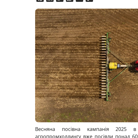
Link
Весняна посівна кампанія 2025 в 
агропромхолдингу вже посіяли понад 60