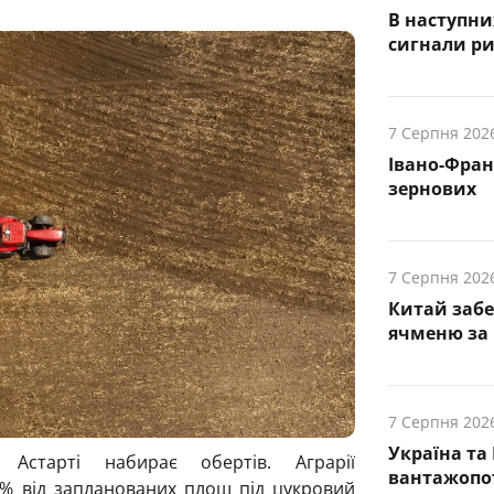
В наступни
cигнали р
7 Серпня 202
Івано-Фра
зернових
7 Серпня 202
Китай заб
ячменю за 
7 Серпня 202
Україна та
Астарті набирає обертів. Аграрії
вантажопот
% від запланованих площ під цукровий