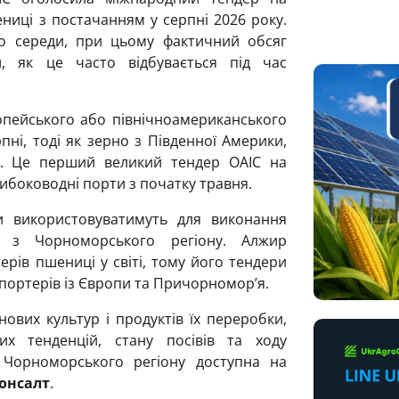
ниці з постачанням у серпні 2026 року.
до середи, при цьому фактичний обсяг
, як це часто відбувається під час
опейського або північноамериканського
ні, тоді як зерно з Південної Америки,
ше. Це перший великий тендер OAIC на
ибоководні порти з початку травня.
и використовуватимуть для виконання
 з Чорноморського регіону. Алжир
рів пшениці у світі, тому його тендери
портерів із Європи та Причорномор’я.
ових культур і продуктів їх переробки,
их тенденцій, стану посівів та ходу
х Чорноморського регіону доступна на
онсалт
.