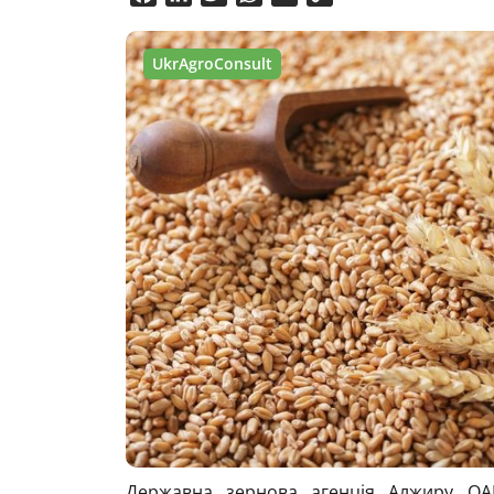
Link
UkrAgroConsult
Державна зернова агенція Алжиру OA