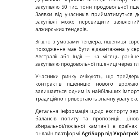
закупівлю 50 тис. тонн продовольчої пше
Заявки від учасників прийматимуться 
закупівлі може перевищити заявлений
алжирських тендерів.
Згідно з умовами тендера, пшениця євр
походження має бути відвантажена у серп
Австралії або Індії — на місяць рані
закупівлю продовольчої пшениці через гл
Учасники ринку очікують, що трейдер
контрактів пшеницю нового врожаю
залишається одним із найбільших імпорте
традиційно привертають значну увагу екс
Детальна інформація щодо експорту зерн
балансів попиту та пропозиції, цінов
збиральної/посівної кампанії в країна
онлайн платформі
AgriSupp
від
УкрАгроК