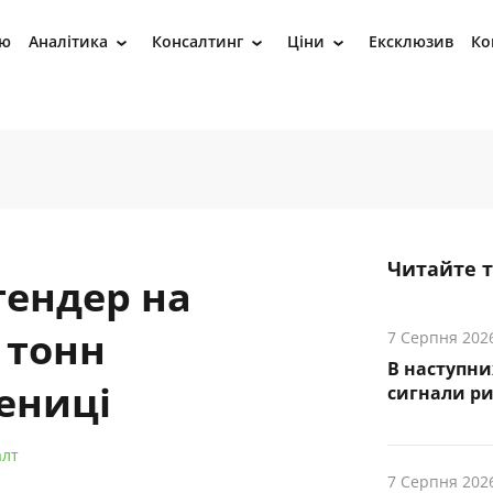
ію
Аналітика
Консалтинг
Ціни
Ексклюзив
Ко
›
›
›
Читайте 
тендер на
 тонн
7 Серпня 202
В наступни
ениці
cигнали р
алт
7 Серпня 202