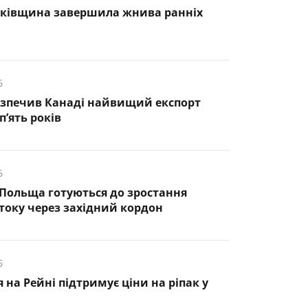
нківщина завершила жнива ранніх
6
езпечив Канаді найвищий експорт
п’ять років
6
 Польща готуються до зростання
оку через західний кордон
6
 на Рейні підтримує ціни на ріпак у