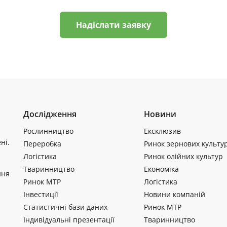
Надіслати заявку
Дослідження
Новини
Рослинництво
Ексклюзив
ні.
Переробка
Ринок зернових культу
Логістика
Ринок олійних культур
Тваринництво
Економіка
ння
Ринок МТР
Логістика
Інвестиції
Новини компаній
Статистичні бази даних
Ринок МТР
Індивідуальні презентації
Тваринництво