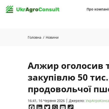
Про компан
Головна
Новини
Алжир оголосив 
закупівлю 50 тис.
продовольчої пш
16:41, 16 Червня 2026
Джерело:
УкрАгроКонс
Facebook
LinkedIn
Twitter
WhatsApp
Email
Copy