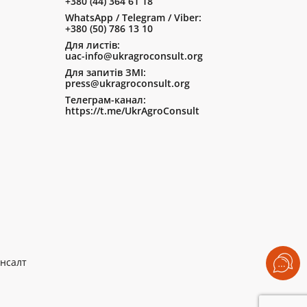
+380 (44) 364 61 18
WhatsApp / Telegram / Viber:
+380 (50) 786 13 10
Для листів:
uac-info@ukragroconsult.org
Для запитів ЗМІ:
press@ukragroconsult.org
Телеграм-канал:
https://t.me/UkrAgroConsult
нсалт