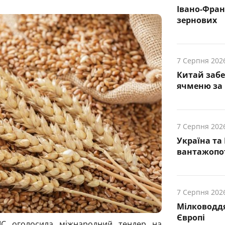
Івано-Фра
зернових
7 Серпня 202
Китай заб
ячменю за 
7 Серпня 202
Україна та
вантажопот
7 Серпня 202
Мілководдя
Європі
IC оголосила міжнародний тендер на