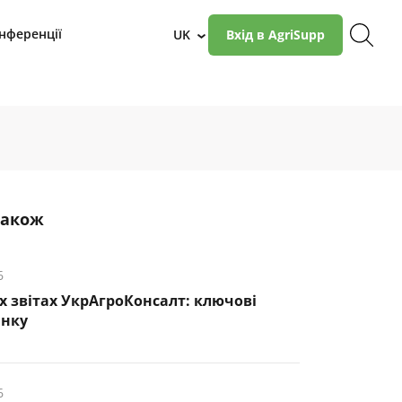
нференції
UK
Вхід в AgriSupp
›
також
6
х звітах УкрАгроКонсалт: ключові
инку
6