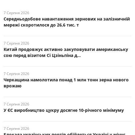
7 Серпня 2026
Середньодобове навантаження зернових на залізничній
мережі скоротилося до 26,6 тис. т
7 Серпня 2026
Китай продовжує активно закуповувати американську
сою перед візитом Сі Цзіньпіна д...
7 Серпня 2026
Черкащина намолотила понад 1 млн тонн зерна нового
врожаю
7 Серпня 2026
У ЄС виробництво цукру досягне 10-річного мінімуму
7 Серпня 2026
Блокада українських портів обійдеться Україні у мінус