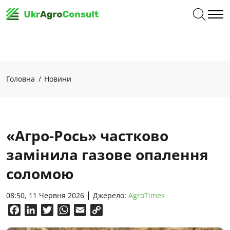
Головна
Новини
«Агро-Рось» частково
замінила газове опалення
соломою
08:50, 11 Червня 2026
Джерело:
AgroTimes
Facebook
LinkedIn
Twitter
WhatsApp
Email
Copy
Link