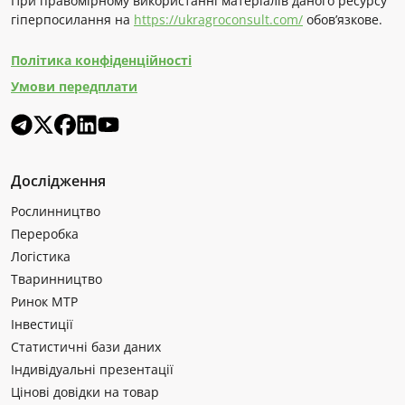
При правомірному використанні матеріалів даного ресурсу
гіперпосилання на
https://ukragroconsult.com/
обов’язкове.
Політика конфіденційності
Умови передплати
Дослідження
Рослинництво
Переробка
Логістика
Тваринництво
Ринок МТР
Інвестиції
Статистичні бази даних
Індивідуальні презентації
Цінові довідки на товар