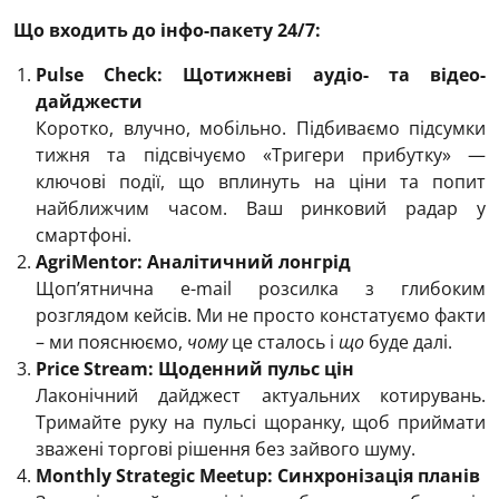
Що входить до інфо-пакету 24/7:
Pulse Check: Щотижневі аудіо- та відео-
дайджести
Коротко, влучно, мобільно. Підбиваємо підсумки
тижня та підсвічуємо «Тригери прибутку» —
ключові події, що вплинуть на ціни та попит
найближчим часом. Ваш ринковий радар у
смартфоні.
AgriMentor: Аналітичний лонгрід
Щоп’ятнична e-mail розсилка з глибоким
розглядом кейсів. Ми не просто констатуємо факти
– ми пояснюємо,
чому
це сталось і
що
буде далі.
Price Stream: Щоденний пульс цін
Лаконічний дайджест актуальних котирувань.
Тримайте руку на пульсі щоранку, щоб приймати
зважені торгові рішення без зайвого шуму.
Monthly Strategic Meetup: Синхронізація планів