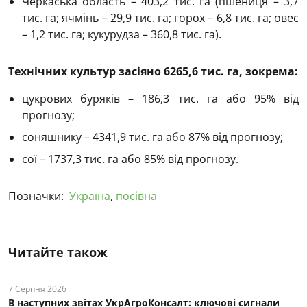
Черкаська область – 403,2 тис. га (пшениця – 3,7
тис. га; ячмінь – 29,9 тис. га; горох – 6,8 тис. га; овес
– 1,2 тис. га; кукурудза – 360,8 тис. га).
Технічних культур засіяно 6265,6 тис. га, зокрема:
цукрових буряків – 186,3 тис. га або 95% від
прогнозу;
соняшнику – 4341,9 тис. га або 87% від прогнозу;
сої – 1737,3 тис. га або 85% від прогнозу.
Позначки:
Україна
,
посівна
Читайте також
7 Серпня 2026
В наступних звітах УкрАгроКонсалт: ключові cигнали