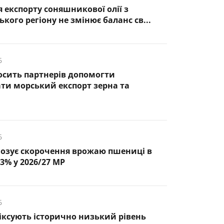
 експорту соняшникової олії з
кого регіону не змінює баланс св...
6
осить партнерів допомогти
ти морський експорт зерна та
6
озує скорочення врожаю пшениці в
3% у 2026/27 МР
6
фіксують історично низький рівень