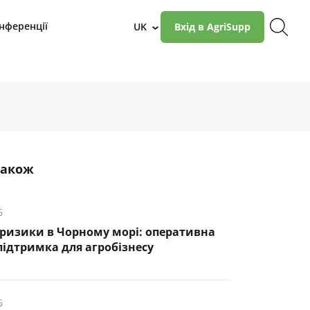
нференції
UK
Вхід в AgriSupp
›
також
6
 ризики в Чорному морі: оперативна
підтримка для агробізнесу
6