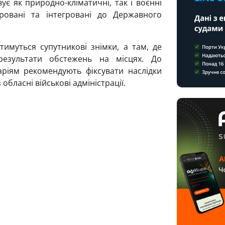
є як природно-кліматичні, так і воєнні
фровані та інтегровані до Державного
имуться супутникові знімки, а там, де
результати обстежень на місцях. До
ріям рекомендують фіксувати наслідки
обласні військові адміністрації.