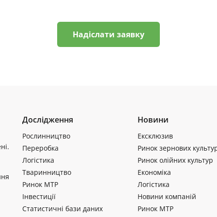
Надіслати заявку
Дослідження
Новини
Рослинництво
Ексклюзив
ні.
Переробка
Ринок зернових культу
Логістика
Ринок олійних культур
Тваринництво
Економіка
ння
Ринок МТР
Логістика
Інвестиції
Новини компаній
Статистичні бази даних
Ринок МТР