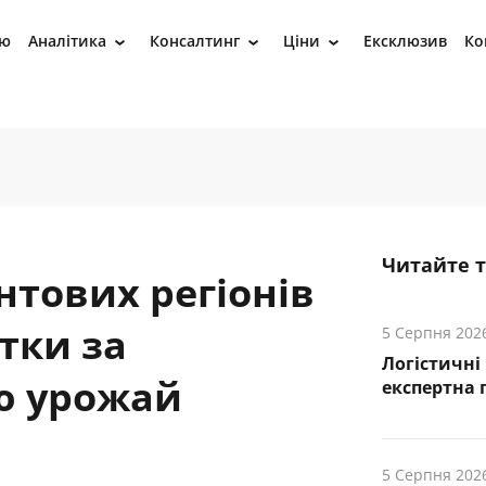
ію
Аналітика
Консалтинг
Ціни
Ексклюзив
Ко
›
›
›
Читайте 
тових регіонів
тки за
5 Серпня 202
Логістичні
ю урожай
експертна 
5 Серпня 202