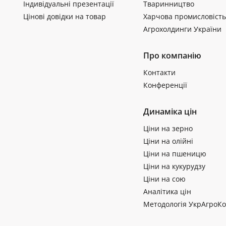
Індивідуальні презентації
Тваринництво
Цінові довідки на товар
Харчова промисловість
Агрохолдинги України
Про компанію
Контакти
Конференції
Динаміка цін
Ціни на зерно
Ціни на олійні
Ціни на пшеницю
Ціни на кукурудзу
Ціни на сою
Аналітика цін
Методологія УкрАгроКо