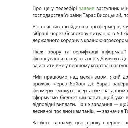
Про це у телеефірі
заявив
заступник мін
господарства України Тарас Висоцький, п
Він пояснив, що йдеться про фермерів, ч
зібрані через безпекову ситуацію в 50-кі
державного кордону з країною-агресором
Після збору та верифікації інформаці
фінансування планують передбачити в Дер
здійснити вже у першому кварталі наступн
«Ми працюємо над механізмом, який до
врожаю через бойові дії. Зараз завер
фермери зможуть звертатися за допомог
сформуємо бюджетний запит, щоб уже в 
відповідні виплати. Наше завдання — що
весняної посівної кампанії», — зазначив 
За його словами, цього року вперше з