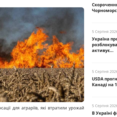
Скорочення
Чорноморсь
5 Серпня 202
Україна пр
розблокува
активує...
5 Серпня 202
USDA прогн
Канаді на 1
5 Серпня 202
ації для аграріїв, які втратили урожай
В Україні 