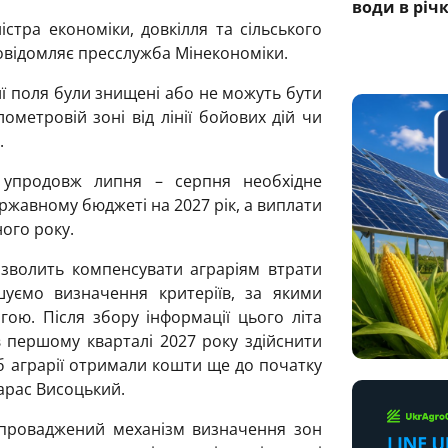
води в річ
істра економіки, довкілля та сільського
овідомляє пресслужба Мінекономіки.
иї поля були знищені або не можуть бути
лометровій зоні від лінії бойових дій чи
.
ї упродовж липня – серпня необхідне
жавному бюджеті на 2027 рік, а виплати
ого року.
зволить компенсувати аграріям втрати
шуємо визначення критеріїв, за якими
ою. Після збору інформації цього літа
першому кварталі 2027 року здійснити
б аграрії отримали кошти ще до початку
Тарас Висоцький.
апроваджений механізм визначення зон