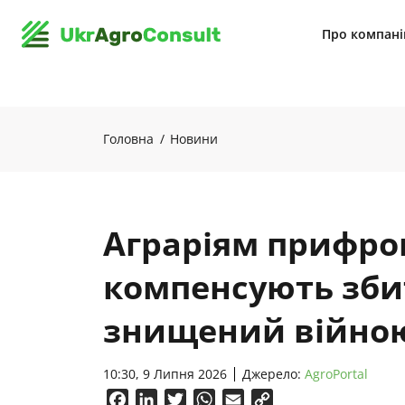
Про компан
Головна
Новини
Аграріям прифрон
компенсують зби
знищений війно
10:30, 9 Липня 2026
Джерело:
AgroPortal
Facebook
LinkedIn
Twitter
WhatsApp
Email
Copy