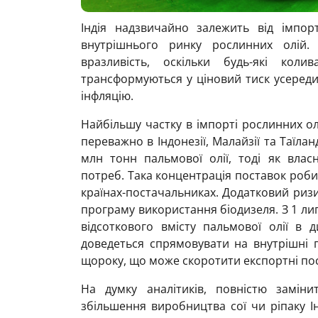
Індія надзвичайно залежить від імпор
внутрішнього ринку рослинних олій. 
вразливість, оскільки будь-які коли
трансформуються у ціновий тиск усереди
інфляцію.
Найбільшу частку в імпорті рослинних ол
переважно в Індонезії, Малайзії та Таїла
млн тонн пальмової олії, тоді як вла
потреб. Така концентрація поставок роби
країнах-постачальниках. Додатковий риз
програму використання біодизеля. З 1 лип
відсоткового вмісту пальмової олії в д
доведеться спрямовувати на внутрішні 
щороку, що може скоротити експортні пос
На думку аналітиків, повністю заміни
збільшення виробництва сої чи ріпаку І