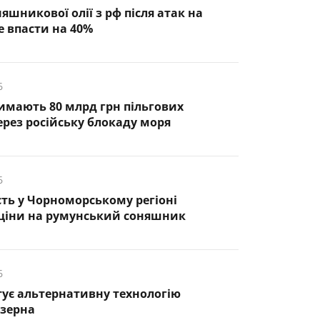
яшникової олії з рф після атак на
 впасти на 40%
6
римають 80 млрд грн пільгових
ерез російську блокаду моря
6
ть у Чорноморському регіоні
 ціни на румунський соняшник
6
тує альтернативну технологію
 зерна