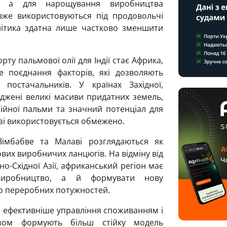
і, а для нарощування виробництва
 вже використовуються під продовольчі
літика здатна лише частково зменшити
у пальмової олії для Індії стає Африка,
е поєднання факторів, які дозволяють
постачальників. У країнах Західної,
джені великі масиви придатних земель,
ійної пальми та значний потенціал для
і використовується обмежено.
Зімбабве та Малаві розглядаються як
вих виробничих ланцюгів. На відміну від
о-Східної Азії, африканський регіон має
иробництво, а й формувати нову
до переробних потужностей.
, ефективніше управління споживанням і
зом формують більш стійку модель