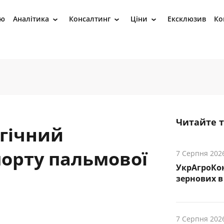
ію
Аналітика
Консалтинг
Ціни
Ексклюзив
Ко
›
›
›
Читайте 
егічний
порту пальмової
7 Серпня 202
УкрАгроКо
зернових в 
7 Серпня 202