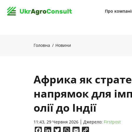
Про компан
Головна
Новини
Африка як страт
напрямок для ім
олії до Індії
11:43, 29 Червня 2026
Джерело:
Firstpost
Facebook
LinkedIn
Twitter
WhatsApp
Email
Copy