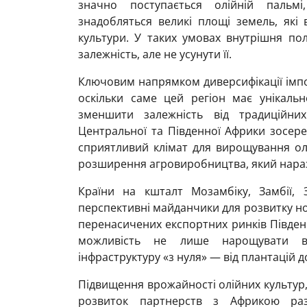
значно поступається олійній пальм
знадобляться великі площі земель, які
культури. У таких умовах внутрішня по
залежність, але не усунути її.
Ключовим напрямком диверсифікації імпорт
оскільки саме цей регіон має унікальн
зменшити залежність від традиційних 
Центральної та Південної Африки зосере
сприятливий клімат для вирощування ол
розширення агровиробництва, який нараз
Країни на кшталт Мозамбіку, Замбії, 
перспективні майданчики для розвитку но
перенасичених експортних ринків Південн
можливість не лише нарощувати в
інфраструктуру «з нуля» — від плантацій 
Підвищення врожайності олійних культур
розвиток партнерств з Африкою ра