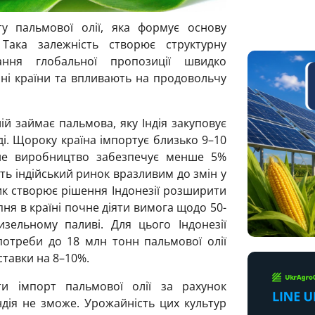
ту пальмової олії, яка формує основу
Така залежність створює структурну
вання глобальної пропозиції швидко
ні країни та впливають на продовольчу
ій займає пальмова, яку Індія закуповує
нді. Щороку країна імпортує близько 9–10
сне виробництво забезпечує менше 5%
ть індійський ринок вразливим до змін у
ик створює рішення Індонезії розширити
ня в країні почне діяти вимога щодо 50-
изельному паливі. Для цього Індонезії
потреби до 18 млн тонн пальмової олії
тавки на 8–10%.
ти імпорт пальмової олії за рахунок
ндія не зможе. Урожайність цих культур