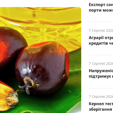
Експорт сон
порти може
7 Серпня 202
Аграрії от
кредитів ч
7 Серпня 202
Напруженіс
підтримує
7 Серпня 202
Кернел тес
зберігання