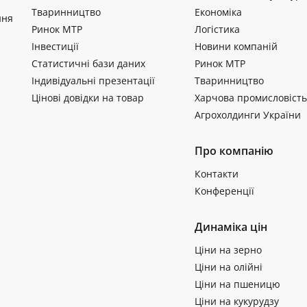
Тваринництво
Економіка
ння
Ринок МТР
Логістика
Інвестиції
Новини компаній
Статистичні бази даних
Ринок МТР
Індивідуальні презентації
Тваринництво
Цінові довідки на товар
Харчова промисловість
Агрохолдинги України
Про компанію
Контакти
Конференції
Динаміка цін
Ціни на зерно
Ціни на олійні
Ціни на пшеницю
Ціни на кукурудзу