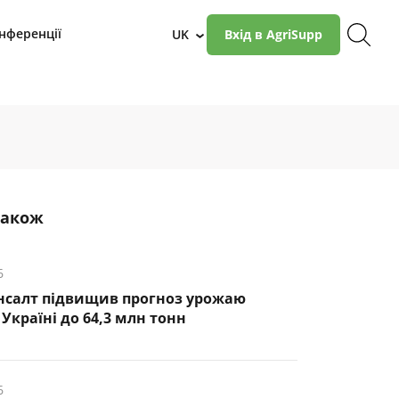
нференції
UK
Вхід в AgriSupp
›
також
6
нсалт підвищив прогноз урожаю
Україні до 64,3 млн тонн
6