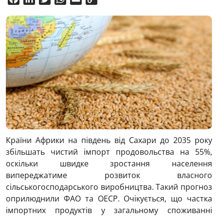
Link
Країни Африки на південь від Сахари до 2035 року
збільшать чистий імпорт продовольства на 55%,
оскільки швидке зростання населення
випереджатиме розвиток власного
сільськогосподарського виробництва. Такий прогноз
оприлюднили ФАО та ОЕСР. Очікується, що частка
імпортних продуктів у загальному споживанні