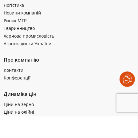
Логістика
Новини компаній
Ринок МТР
Тваринництво
Харчова промисловість
Агрохолдинги України
Про компанію
Контакти
Конференції
Динаміка цін
Ціни на зерно
Ціни на олійні
Ціни на пшеницю
Ціни на кукурудзу
Ціни на сою