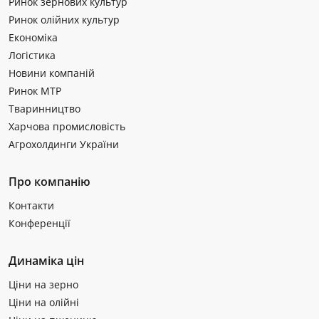
Ринок зернових культур
Ринок олійних культур
Економіка
Логістика
Новини компаній
Ринок МТР
Тваринництво
Харчова промисловість
Агрохолдинги України
Про компанію
Контакти
Конференції
Динаміка цін
Ціни на зерно
Ціни на олійні