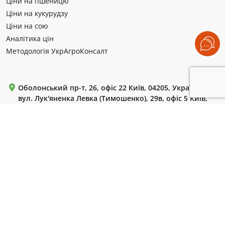
Ціни на пшеницю
Ціни на кукурудзу
Ціни на сою
Аналітика цін
Методологія УкрАгроКонсалт
Оболонський пр-т, 26, офіс 22 Київ, 04205, Україна
вул. Лук'яненка Левка (Тимошенко), 29в, офіс 5 Київ,
04205, Україна
Пн-Пт: с 9:00 до 18:00.
+380 (99) 220 72 42
+380 (44) 364 55 85
+380 (44) 364 61 18
WhatsApp / Telegram / Viber:
+380 (50) 786 13 10
Для листів:
uac-info@ukragroconsult.org
Для запитів ЗМІ:
press@ukragroconsult.org