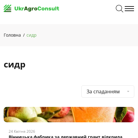
Головна
сидр
сидр
За спаданням
24 Квітня 2026
Вінницька фабрика за державний грант відкрила