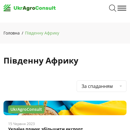
Головна
Південну Африку
Південну Африку
За спаданням
UkrAgroConsult
15 Червня 2023
Україна планує збільшити експорт