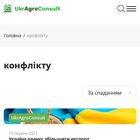
Головна
конфлікту
конфлікту
За спаданням
UkrAgroConsult
15 Червня 2023
Україна планує збільшити експорт