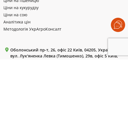
Ціни на пшеницю
Ціни на кукурудзу
Ціни на сою
Аналітика цін
Методологія УкрАгроКонсалт
Оболонський пр-т, 26, офіс 22 Київ, 04205, Україна
вул. Лук'яненка Левка (Тимошенко), 29в, офіс 5 Київ,
04205, Україна
Пн-Пт: с 9:00 до 18:00.
+380 (99) 220 72 42
+380 (44) 364 55 85
+380 (44) 364 61 18
WhatsApp / Telegram / Viber:
+380 (50) 786 13 10
Для листів:
uac-info@ukragroconsult.org
Для запитів ЗМІ:
press@ukragroconsult.org