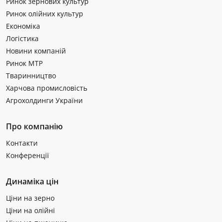
Ринок зернових культур
Ринок олійних культур
Економіка
Логістика
Новини компаній
Ринок МТР
Тваринництво
Харчова промисловість
Агрохолдинги України
Про компанію
Контакти
Конференції
Динаміка цін
Ціни на зерно
Ціни на олійні