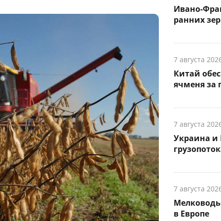
Ивано-Фра
ранних зер
7 августа 202
Китай обе
ячменя за 
7 августа 202
Украина и 
грузопоток
7 августа 202
Мелководье
в Европе