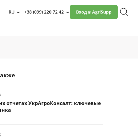
RU
+38 (099) 220 72 42
Вход в AgriSupp
›
›
также
6
их отчетах УкрАгроКонсалт: ключевые
ынка
6