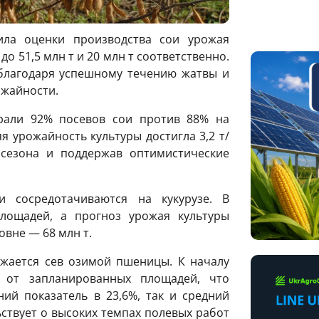
ила оценки производства сои урожая
о 51,5 млн т и 20 млн т соответственно.
благодаря успешному течению жатвы и
ожайности.
рали 92% посевов сои против 88% на
я урожайность культуры достигла 3,2 т/
 сезона и поддержав оптимистические
 сосредотачиваются на кукурузе. В
лощадей, а прогноз урожая культуры
овне — 68 млн т.
лжается сев озимой пшеницы. К началу
 от запланированных площадей, что
ий показатель в 23,6%, так и средний
ьствует о высоких темпах полевых работ