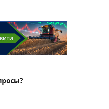
просы?