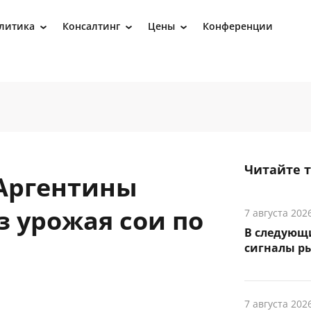
литика
Консалтинг
Цены
Конференции
›
›
›
Читайте 
Аргентины
з урожая сои по
7 августа 202
В следующ
сигналы р
7 августа 202