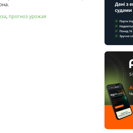
она.
уза
,
прогноз урожая