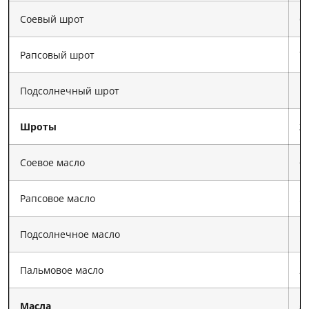
Соевый шрот
6
Рапсовый шрот
7
Подсолнечный шрот
1
Шроты
2
Соевое масло
6
Рапсовое масло
5
Подсолнечное масло
1
Пальмовое масло
2
Масла
5