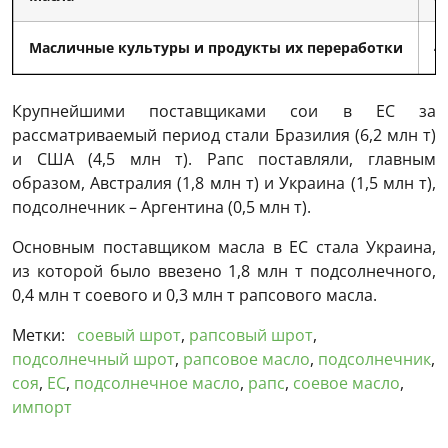
Масличные культуры и продукты их переработки
4
Крупнейшими поставщиками сои в ЕС за
рассматриваемый период стали Бразилия (6,2 млн т)
и США (4,5 млн т). Рапс поставляли, главным
образом, Австралия (1,8 млн т) и Украина (1,5 млн т),
подсолнечник – Аргентина (0,5 млн т).
Основным поставщиком масла в ЕС стала Украина,
из которой было ввезено 1,8 млн т подсолнечного,
0,4 млн т соевого и 0,3 млн т рапсового масла.
Метки:
соевый шрот
,
рапсовый шрот
,
подсолнечный шрот
,
рапсовое масло
,
подсолнечник
,
соя
,
ЕС
,
подсолнечное масло
,
рапс
,
соевое масло
,
импорт