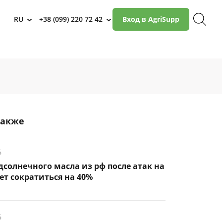
RU
+38 (099) 220 72 42
Вход в AgriSupp
›
›
также
6
дсолнечного масла из рф после атак на
т сократиться на 40%
6