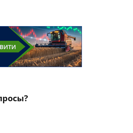
просы?