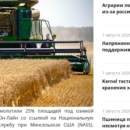
Аграрии по
из-за росс
7 августа 202
Напряженн
поддержив
7 августа 202
Kernel тес
хранения з
молотили 25% площадей под озимой
7 августа 202
Он-Лайн со ссылкой на Национальную
Пшеница п
 службу при Минсельхозе США (NASS).
несмотря н