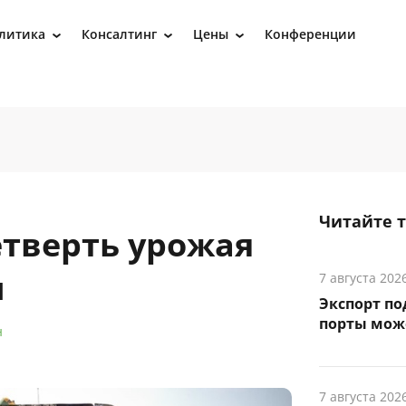
литика
Консалтинг
Цены
Конференции
›
›
›
Читайте 
етверть урожая
ы
7 августа 202
Экспорт по
порты може
н
7 августа 202