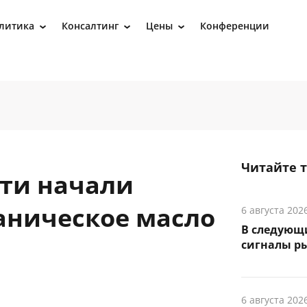
литика
Консалтинг
Цены
Конференции
›
›
›
Читайте 
сти начали
аническое масло
6 августа 202
В следующ
сигналы р
6 августа 202