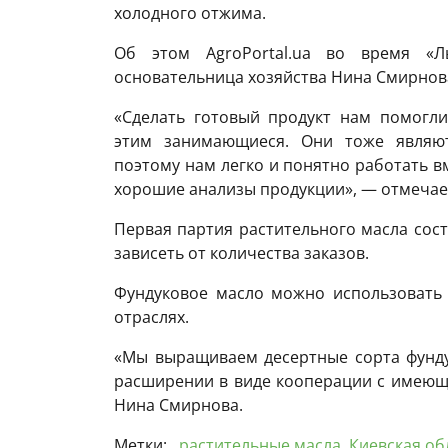
холодного отжима.
Об этом AgroPortal.ua во время «Ль
основательница хозяйства Нина Смирнов
«Сделать готовый продукт нам помогли
этим занимающиеся. Они тоже являют
поэтому нам легко и понятно работать в
хорошие анализы продукции», — отмечае
Первая партия растительного масла сост
зависеть от количества заказов.
Фундуковое масло можно использовать 
отраслях.
«Мы выращиваем десертные сорта фунду
расширении в виде кооперации с имею
Нина Смирнова.
Метки:
растительные масла
,
Киевская об