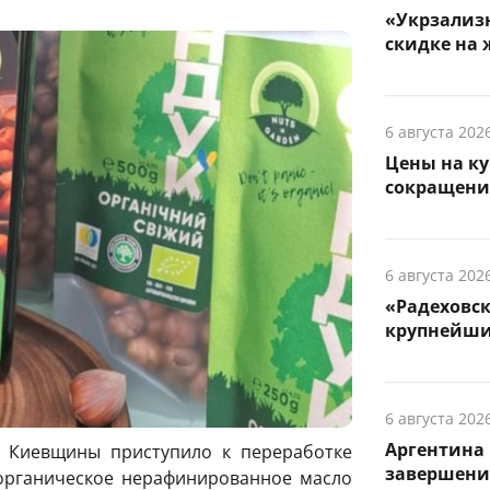
«Укрзализн
скидке на 
6 августа 202
Цены на ку
сокращени
6 августа 202
«Радеховс
крупнейши
6 августа 202
Аргентина 
з Киевщины приступило к переработке
завершени
органическое нерафинированное масло