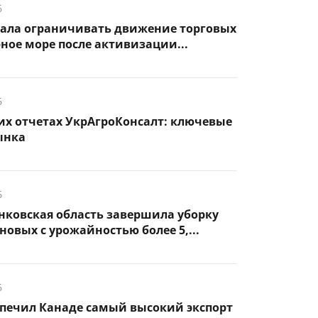
6
чала ограничивать движение торговых
рное море после активизации...
6
их отчетах УкрАгроКонсалт: ключевые
ынка
6
нковская область завершила уборку
новых с урожайностью более 5,...
6
спечил Канаде самый высокий экспорт