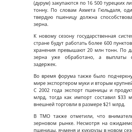
(дурум) закупаются по 16 500 турецких ли
тонну. По словам Ахмета Гюльдаля, од
твердую пшеницу должна способствова
зерна.
К новому сезону государственная систе
стране будут работать более 600 пункто
хранения превышают 20 млн тонн. По д
зерна уже обработано, а выплаты с
задержек.
Во время форума также было подчеркну
мире экспортером муки и вторым крупне
С 2002 года экспорт пшеницы и продук
млрд, тогда как импорт составил $33 
внешней торговли в размере $21 млрд.
В TMO также отметили, что внимател
зерновом рынке. Несмотря на ожидаем
пшеницы, ячменя и кукурузы в новом се