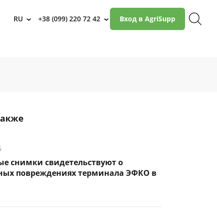
RU
+38 (099) 220 72 42
Вход в AgriSupp
›
›
также
6
ые снимки свидетельствуют о
ных повреждениях терминала ЭФКО в