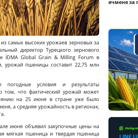
ячменя за 
 из самых высоких урожаев зерновых за
альный директор Турецкого зернового
 İDMA Global Grain & Milling Forum в
, урожай пшеницы составит 22,75 млн
е погодные условия и результаты
о том, что фактический урожай может
оянию на 25 июня в стране уже было
ня, а средняя урожайность в регионах,
а.
але июня объявил закупочные цены на
ая мягкая пшеница и твердая пшеница