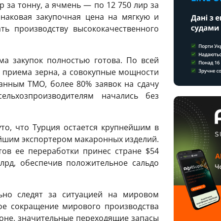
р за тонну, а ячмень — по 12 750 лир за
инаковая закупочная цена на мягкую и
ть производству высококачественного
ма закупок полностью готова. По всей
в приема зерна, а совокупные мощности
анным TMO, более 80% заявок на сдачу
ельхозпроизводителям начались без
то, что Турция остается крупнейшим в
йшим экспортером макаронных изделий.
тов ее переработки принес стране $54
млрд, обеспечив положительное сальдо
ьно следят за ситуацией на мировом
ое сокращение мирового производства
зоне, значительные переходящие запасы