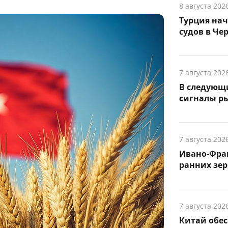
8 августа 202
Турция на
судов в Че
7 августа 202
В следующ
сигналы р
7 августа 202
Ивано-Фра
ранних зер
7 августа 202
Китай обе