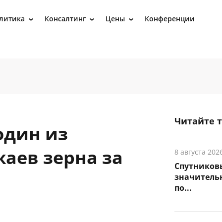
литика
Консалтинг
Цены
Конференции
›
›
›
Читайте 
один из
аев зерна за
8 августа 202
Спутников
значитель
по...