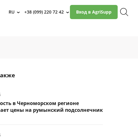
RU
+38 (099) 220 72 42
Вход в AgriSupp
›
›
также
6
ость в Черноморском регионе
ает цены на румынский подсолнечник
6