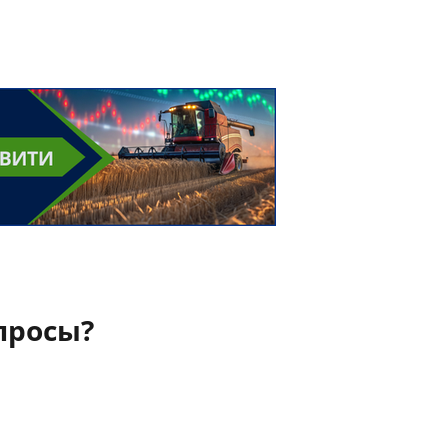
просы?