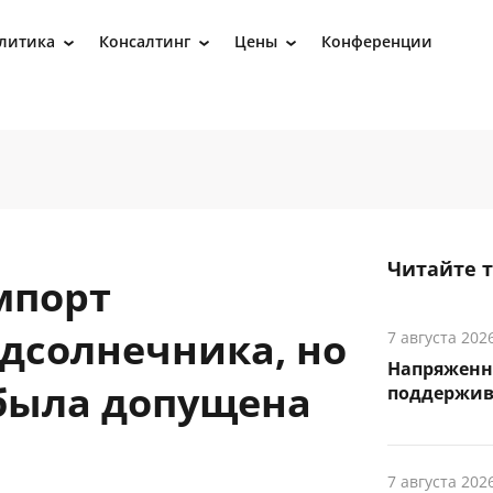
литика
Консалтинг
Цены
Конференции
›
›
›
Читайте 
мпорт
одсолнечника, но
7 августа 202
Напряженн
 была допущена
поддержив
7 августа 202