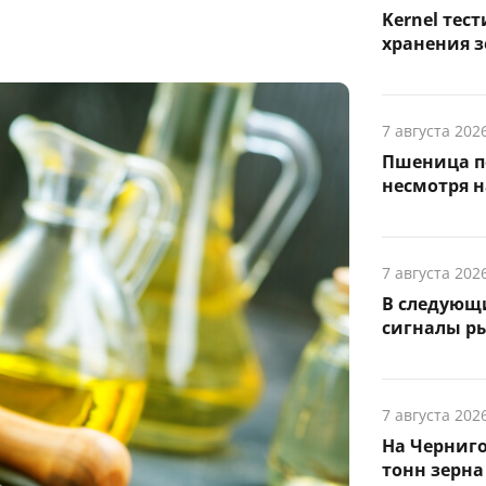
Kernel тес
хранения з
7 августа 202
Пшеница п
несмотря н
7 августа 202
В следующ
сигналы р
7 августа 202
На Черниго
тонн зерна