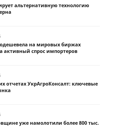
тирует альтернативную технологию
ерна
6
одешевела на мировых биржах
а активный спрос импортеров
6
их отчетах УкрАгроКонсалт: ключевые
ынка
6
вщине уже намолотили более 800 тыс.