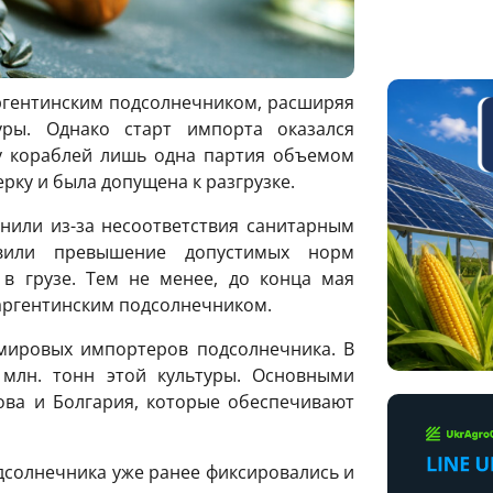
аргентинским подсолнечником, расширяя
уры. Однако старт импорта оказался
у кораблей лишь одна партия объемом
рку и была допущена к разгрузке.
онили из-за несоответствия санитарным
вили превышение допустимых норм
 в грузе. Тем не менее, до конца мая
 аргентинским подсолнечником.
мировых импортеров подсолнечника. В
 млн. тонн этой культуры. Основными
ва и Болгария, которые обеспечивают
дсолнечника уже ранее фиксировались и