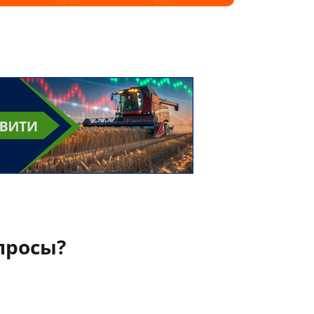
просы?