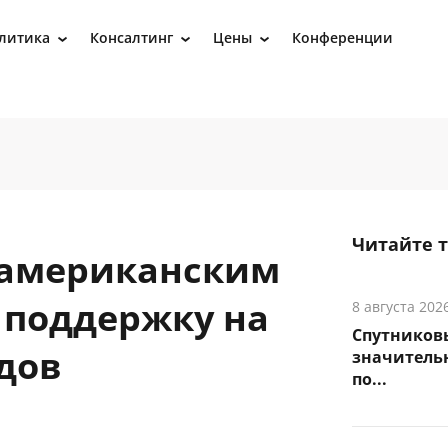
литика
Консалтинг
Цены
Конференции
›
›
›
Читайте 
 американским
 поддержку на
8 августа 202
Спутников
дов
значитель
по...