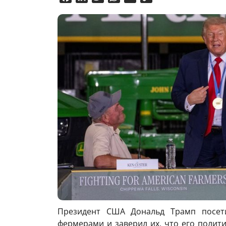
Link
Президент США Дональд Трамп посети
фермерами и заверил их, что его полити