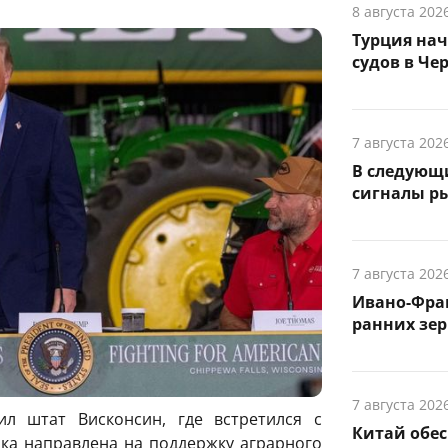
8 августа 202
Турция на
судов в Че
7 августа 202
В следующ
сигналы р
7 августа 202
Ивано-Фра
ранних зер
7 августа 202
л штат Висконсин, где встретился с
Китай обе
ка направлена ​​на поддержку аграрного