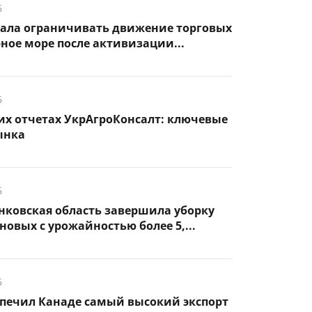
6
чала ограничивать движение торговых
рное море после активизации...
6
их отчетах УкрАгроКонсалт: ключевые
ынка
6
нковская область завершила уборку
новых с урожайностью более 5,...
6
спечил Канаде самый высокий экспорт