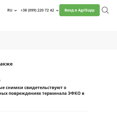
RU
+38 (099) 220 72 42
Вход в AgriSupp
›
›
также
6
ые снимки свидетельствуют о
ных повреждениях терминала ЭФКО в