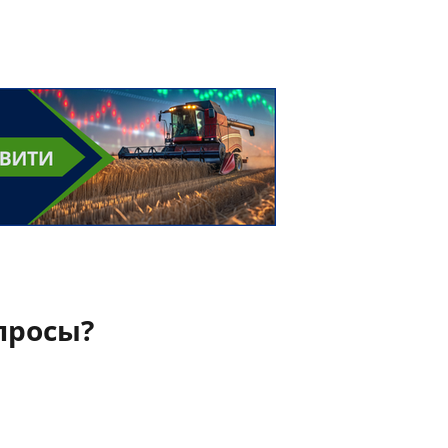
просы?