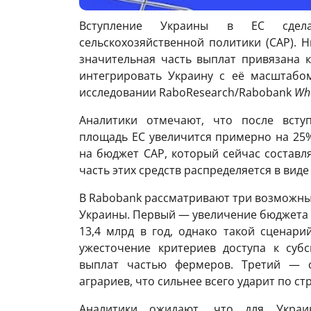
Вступление Украины в ЕС сдел
сельскохозяйственной политики (CAP). 
значительная часть выплат привязана к
интегрировать Украину с её масштабом
исследовании RaboResearch/Rabobank
Wha
Аналитики отмечают, что после вступ
площадь ЕС увеличится примерно на 25%
на бюджет CAP, который сейчас составля
часть этих средств распределяется в виде
В Rabobank рассматривают три возможны
Украины. Первый — увеличение бюджета C
13,4 млрд в год, однако такой сценар
ужесточение критериев доступа к суб
выплат частью фермеров. Третий — с
аграриев, что сильнее всего ударит по с
Аналитики ожидают, что для Украин