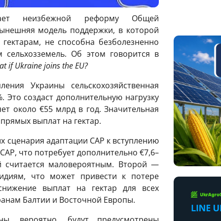
ает неизбежной реформу Общей
Нынешняя модель поддержки, в которой
 гектарам, не способна безболезненно
 сельхозземель. Об этом говорится в
t if Ukraine joins the EU?
ления Украины сельскохозяйственная
. Это создаст дополнительную нагрузку
ет около €55 млрд в год. Значительная
 прямых выплат на гектар.
х сценария адаптации CAP к вступлению
AP, что потребует дополнительно €7,6–
ий считается маловероятным. Второй —
сидиям, что может привести к потере
нижение выплат на гектар для всех
транам Балтии и Восточной Европы.
ы, вероятно, будут предусмотрены