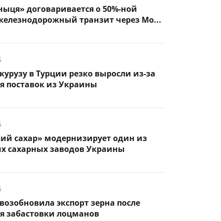
ыця» договаривается о 50%-ной
железнодорожный транзит через Мо...
6
курузу в Турции резко выросли из-за
я поставок из Украины
6
кий сахар» модернизирует один из
х сахарных заводов Украины
6
возобновила экспорт зерна после
я забастовки лоцманов