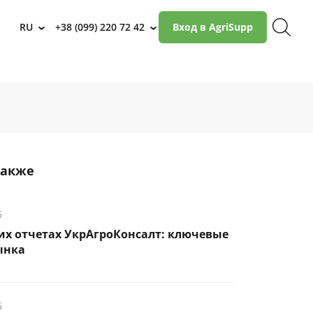
RU
+38 (099) 220 72 42
Вход в AgriSupp
›
›
также
6
их отчетах УкрАгроКонсалт: ключевые
ынка
6