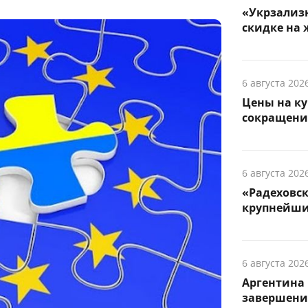
«Укрзализн
скидке на 
6 августа 202
Цены на ку
сокращени
6 августа 202
«Радеховс
крупнейши
6 августа 202
Аргентина 
завершени