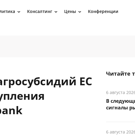
литика
Консалтинг
Цены
Конференции
›
›
›
Читайте 
агросубсидий ЕС
упления
6 августа 202
В следующ
bank
сигналы р
6 августа 202