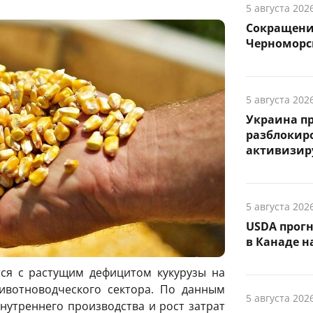
5 августа 202
Сокращение
Черноморск
5 августа 202
Украина п
разблокиро
активизиру
5 августа 202
USDA прог
в Канаде на
ся с растущим дефицитом кукурузы на
вотноводческого сектора. По данным
5 августа 202
нутреннего производства и рост затрат