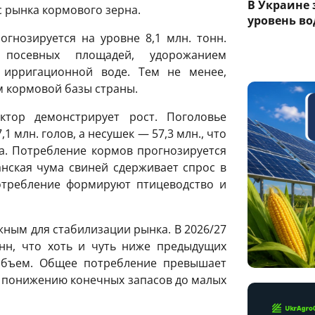
В Украине
 рынка кормового зерна.
уровень вод
огнозируется на уровне 8,1 млн. тонн.
 посевных площадей, удорожанием
 ирригационной воде. Тем не менее,
м кормовой базы страны.
тор демонстрирует рост. Поголовье
1 млн. голов, а несушек — 57,3 млн., что
а. Потребление кормов прогнозируется
анская чума свиней сдерживает спрос в
отребление формируют птицеводство и
жным для стабилизации рынка. В 2026/27
нн, что хоть и чуть ниже предыдущих
объем. Общее потребление превышает
к понижению конечных запасов до малых