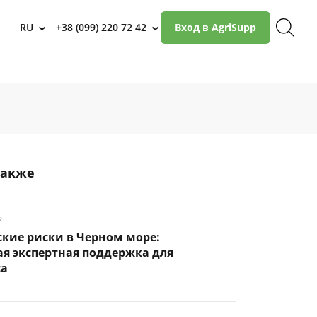
RU
+38 (099) 220 72 42
Вход в AgriSupp
›
›
также
6
кие риски в Черном море:
я экспертная поддержка для
са