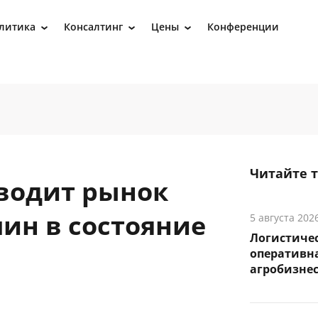
литика
Консалтинг
Цены
Конференции
›
›
›
Читайте 
вводит рынок
ин в состояние
5 августа 202
Логистичес
оперативна
агробизне