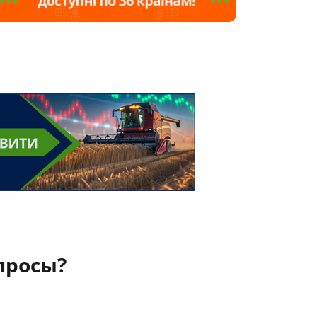
просы?