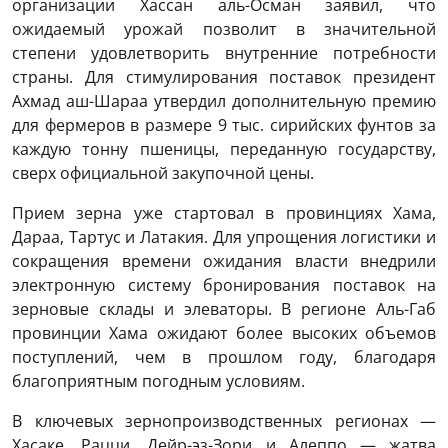
организации Хассан аль-Осман заявил, что
ожидаемый урожай позволит в значительной
степени удовлетворить внутренние потребности
страны. Для стимулирования поставок президент
Ахмад аш-Шараа утвердил дополнительную премию
для фермеров в размере 9 тыс. сирийских фунтов за
каждую тонну пшеницы, переданную государству,
сверх официальной закупочной цены.
Прием зерна уже стартовал в провинциях Хама,
Дараа, Тартус и Латакия. Для упрощения логистики и
сокращения времени ожидания власти внедрили
электронную систему бронирования поставок на
зерновые склады и элеваторы. В регионе Аль-Габ
провинции Хама ожидают более высоких объемов
поступлений, чем в прошлом году, благодаря
благоприятным погодным условиям.
В ключевых зернопроизводственных регионах —
Хасаке, Рацци, Дейр-эз-Зори и Алеппо — жатва