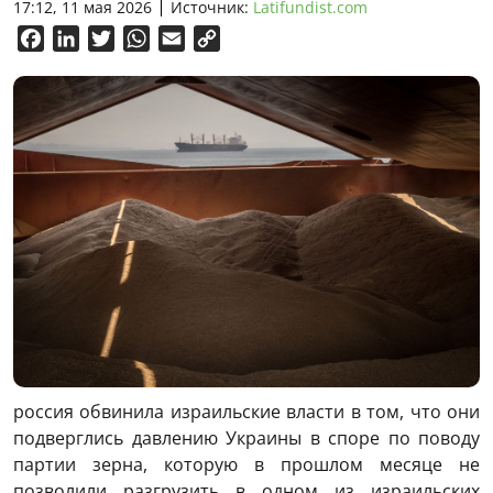
17:12, 11 мая 2026
Источник:
Latifundist.com
Facebook
LinkedIn
Twitter
WhatsApp
Email
Copy
Link
россия обвинила израильские власти в том, что они
подверглись давлению Украины в споре по поводу
партии зерна, которую в прошлом месяце не
позволили разгрузить в одном из израильских