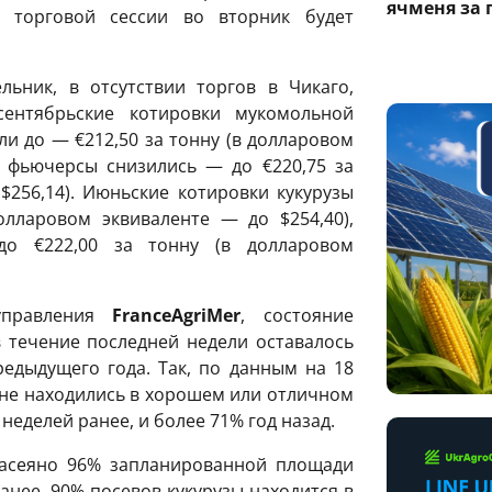
ячменя за 
 торговой сессии во вторник будет
ьник, в отсутствии торгов в Чикаго,
сентябрьские котировки мукомольной
и до — €212,50 за тонну (в долларовом
е фьючерсы снизились — до €220,75 за
$256,14). Июньские котировки кукурузы
олларовом эквиваленте — до $254,40),
до €222,00 за тонну (в долларовом
 управления
FranceAgriMer
, состояние
 течение последней недели оставалось
едыдущего года. Так, по данным на 18
ане находились в хорошем или отличном
неделей ранее, и более 71% год назад.
засеяно 96% запланированной площади
анее. 90% посевов кукурузы находится в