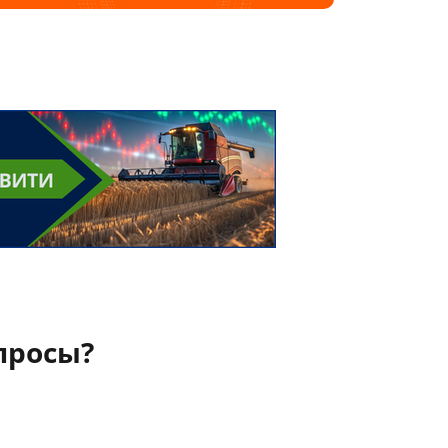
просы?