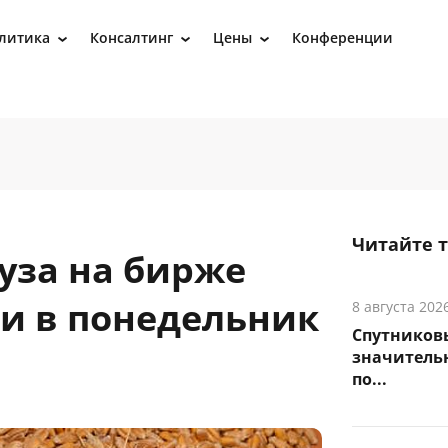
литика
Консалтинг
Цены
Конференции
›
›
›
Читайте 
уза на бирже
и в понедельник
8 августа 202
Спутников
значитель
по...