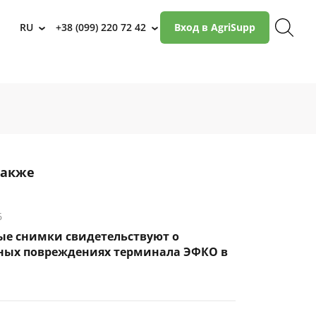
RU
+38 (099) 220 72 42
Вход в AgriSupp
›
›
также
6
ые снимки свидетельствуют о
ных повреждениях терминала ЭФКО в