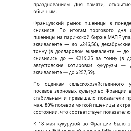
празднованием Дня памяти, открытие
обычным.
Французский рынок пшеницы в понедел
снизился. По итогам торгового дня 
пшеницы на парижской бирже MATIF упал
эквиваленте — до $246,56), декабрьски
тонну (в долларовом эквиваленте — до 
снизились до — €219,25 за тонну (в д
августовские котировки кукурузы — 
эквиваленте — до $257,59).
По оценкам сельскохозяйственного
посевов зерновых культур во Франции в
стабильным и превышало показатели пр
мая, 80% посевов мягкой пшеницы в стр
состоянии, что соответствует показателю 
К 18 мая кукурузой во Франции было 
против 95% неделей ранее и 94% годом р