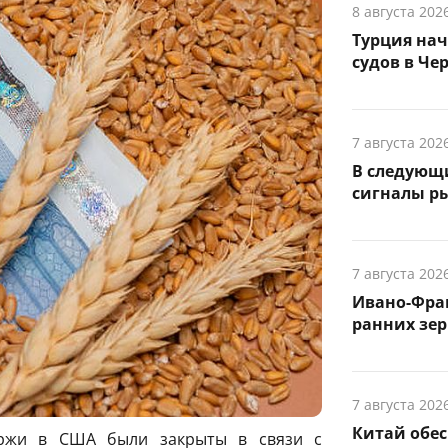
8 августа 202
Турция на
судов в Че
7 августа 202
В следующ
сигналы р
7 августа 202
Ивано-Фра
ранних зер
7 августа 202
Китай обе
иржи в США были закрыты в связи с