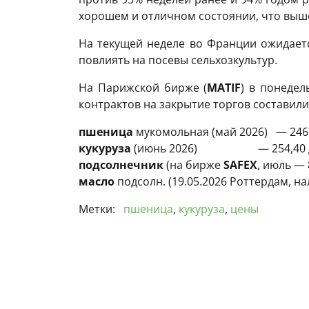
хорошем и отличном состоянии, что выше
На текущей неделе во Франции ожидаетс
повлиять на посевы сельхозкультур.
На Парижской бирже (
МАTIF
) в понедел
контрактов на закрытие торгов составили
пшеница
мукомольная (май 2026) — 246,5
кукуруза
(июнь 2026) — 254,40 дол.
подсолнечник
(на бирже
SAFEX
, июль — 
масло
подсолн. (19.05.2026 Роттердам, на
Метки:
пшеница
,
кукуруза
,
цены