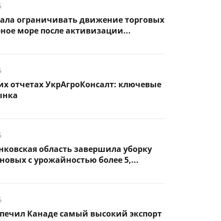
6
чала ограничивать движение торговых
рное море после активизации...
6
их отчетах УкрАгроКонсалт: ключевые
ынка
6
нковская область завершила уборку
новых с урожайностью более 5,...
6
спечил Канаде самый высокий экспорт