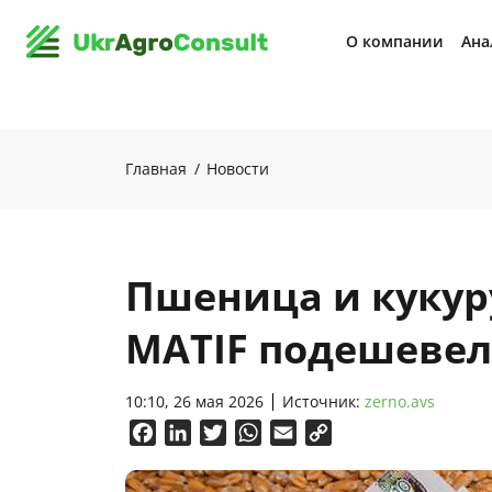
О компании
Ана
Главная
Новости
Пшеница и кукур
MATIF подешевел
10:10, 26 мая 2026
Источник:
zerno.avs
Facebook
LinkedIn
Twitter
WhatsApp
Email
Copy
Link