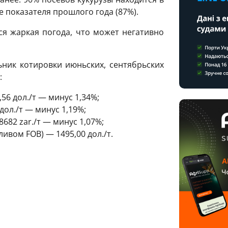
 показателя прошлого года (87%).
я жаркая погода, что может негативно
ьник котировки июньских, сентябрьских
:
6 дол./т — минус 1,34%;
/т — минус 1,19%;
8682 zar./т — минус 1,07%;
ливом FOB) — 1495,00 дол./т.