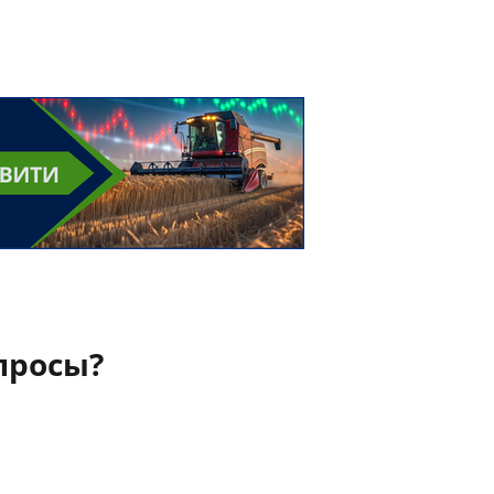
просы?