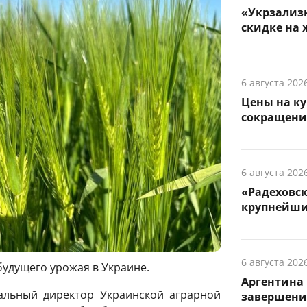
«Укрзализн
скидке на 
6 августа 202
Цены на ку
сокращени
6 августа 202
«Радеховс
крупнейши
6 августа 202
будущего урожая в Украине.
Аргентина 
альный директор Украинской аграрной
завершени