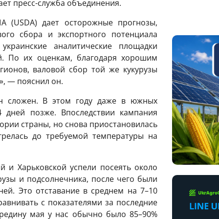
ает пресс-служба объединения.
ША (USDA) дает осторожные прогнозы,
ого сбора и экспортного потенциала
 украинские аналитические площадки
й. По их оценкам, благодаря хорошим
гионов, валовой сбор той же кукурузы
, — пояснил он.
он сложен. В этом году даже в южных
4 дней позже. Впоследствии кампания
ории страны, но снова приостановилась
огрелась до требуемой температуры на
й и Харьковской успели посеять около
узы и подсолнечника, после чего были
ей. Это отставание в среднем на 7–10
сравнивать с показателями за последние
ередину мая у нас обычно было 85–90%