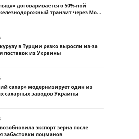
ыця» договаривается о 50%-ной
железнодорожный транзит через Мо...
6
курузу в Турции резко выросли из-за
я поставок из Украины
6
кий сахар» модернизирует один из
х сахарных заводов Украины
6
возобновила экспорт зерна после
я забастовки лоцманов