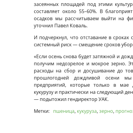
засеянных площадей под этими культура
составляет около 55–60%. В благоприя
осадков мы рассчитываем выйти на ф
уточнил Павел Коваль.
И подчеркнул, что отставание в сроках с
системный риск — смещение сроков убор
«Если осень снова будет затяжной и дожд
получим недозрелое и мокрое зерно. Э
расходы на сбор и досушивание до тов
прошлогодней дождливой осени мы
предприятий, которые только в мае
кукурузу и практически на следующий ден
— подытожил гендиректор УАК.
Метки:
пшеница
,
кукуруза
,
зерно
,
прогно