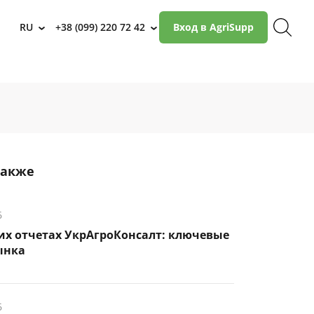
RU
+38 (099) 220 72 42
Вход в AgriSupp
›
›
также
6
их отчетах УкрАгроКонсалт: ключевые
ынка
6