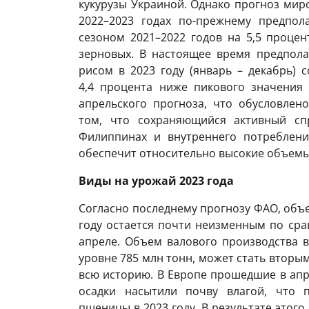
кукурузы Украиной. Однако прогноз ми
2022–2023 годах по-прежнему предпол
сезоном 2021–2022 годов на 5,5 проце
зерновых. В настоящее время предпола
рисом в 2023 году (январь – декабрь) с
4,4 процента ниже пикового значения 
апрельского прогноза, что обусловле
том, что cохраняющийся активный сп
Филиппинах и внутреннего потреблени
обеспечит относительно высокие объемы
Виды на урожай 2023 года
Согласно последнему прогнозу ФАО, объ
году остается почти неизменным по ср
апреле. Объем валового производства в
уровне 785 млн тонн, может стать вторы
всю историю. В Европе прошедшие в апр
осадки насытили почву влагой, что 
пшеницы в 2023 году. В результате этог