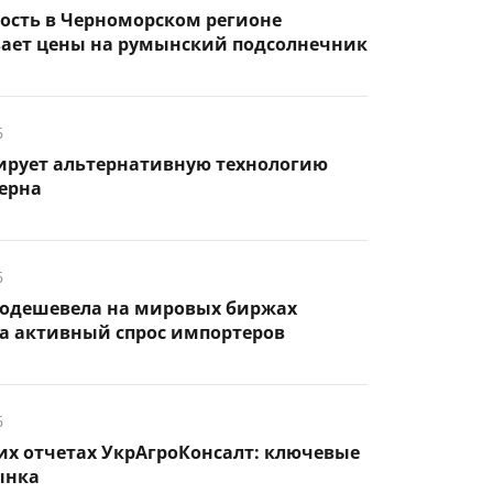
ость в Черноморском регионе
ает цены на румынский подсолнечник
6
тирует альтернативную технологию
ерна
6
одешевела на мировых биржах
а активный спрос импортеров
6
их отчетах УкрАгроКонсалт: ключевые
ынка