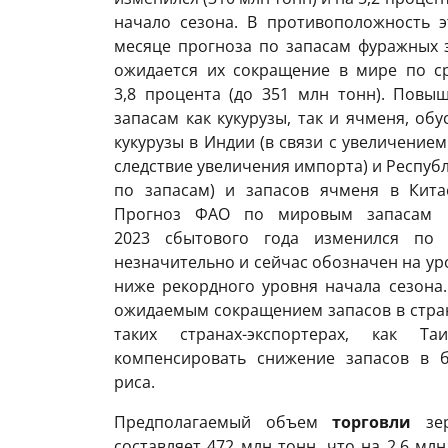
начало сезона. В противоположность 
месяце прогноза по запасам фуражных 
ожидается их сокращение в мире по с
3,8 процента (до 351 млн тонн). Повы
запасам как кукурузы, так и ячменя, об
кукурузы в Индии (в связи с увеличением
следствие увеличения импорта) и Республ
по запасам) и запасов ячменя в Китае
Прогноз ФАО по мировым запасам р
2023 сбытового года изменился по 
незначительно и сейчас обозначен на уро
ниже рекордного уровня начала сезона
ожидаемым сокращением запасов в стран
таких странах-экспортерах, как 
компенсировать снижение запасов в б
риса.
Предполагаемый объем
торговли
зер
составляет 472 млн тонн, что на 2,6 м