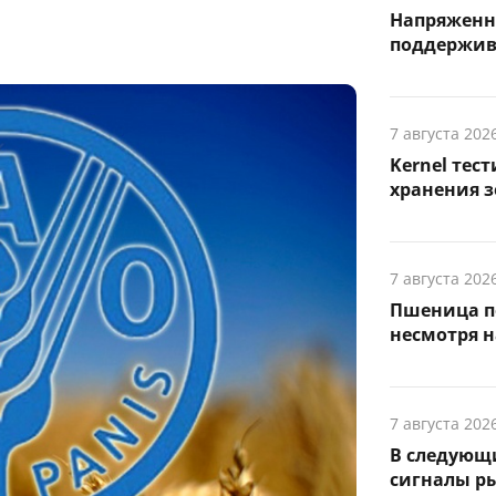
Напряженн
поддержив
7 августа 202
Kernel тес
хранения з
7 августа 202
Пшеница п
несмотря н
7 августа 202
В следующ
сигналы р