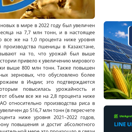
новых в мире в 2022 году был увеличен
сяца на 7,7 млн тонн, и в настоящее
о все же на 1,0 процента ниже уровня
 производства пшеницы в Казахстане,
зывают на то, что урожай был выше
истории привело к увеличению мирового
тки выше 800 млн тонн. Также повышен
ных зерновых, что обусловлено более
урожаем в Индии; это подтверждается
оторым повысилась урожайность и
от объем все же на 2,8 процента ниже
АО относительно производства риса в
увеличен до 516,7 млн тонн (в пересчете
оцента ниже уровня 2021–2022 годов,
рону повышения и достиг абсолютного
начительной мере это произошло в связи