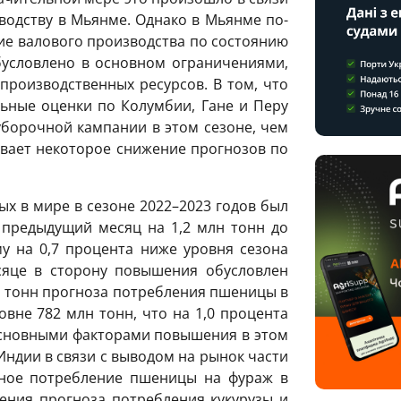
водству в Мьянме. Однако в Мьянме по-
е валового производства по состоянию
обусловлено в основном ограничениями,
производственных ресурсов. В том, что
льные оценки по Колумбии, Гане и Перу
уборочной кампании в этом сезоне, чем
ивает некоторое снижение прогнозов по
х в мире в сезоне 2022–2023 годов был
предыдущий месяц на 1,2 млн тонн до
у на 0,7 процента ниже уровня сезона
сяце в сторону повышения обусловлен
 тонн прогноза потребления пшеницы в
овне 782 млн тонн, что на 1,0 процента
 Основными факторами повышения в этом
Индии в связи с выводом на рынок части
вное потребление пшеницы на фураж в
ения прогноза потребления кукурузы и