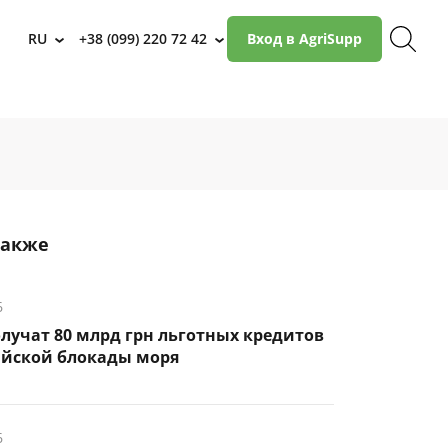
RU
+38 (099) 220 72 42
Вход в AgriSupp
›
›
также
6
лучат 80 млрд грн льготных кредитов
ийской блокады моря
6