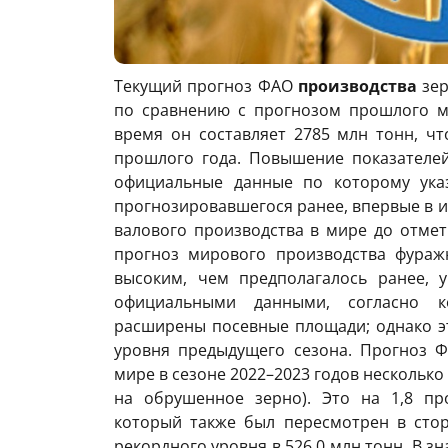
Текущий прогноз ФАО
производства
зер
по сравнению с прогнозом прошлого ме
время он составляет 2785 млн тонн, чт
прошлого года. Повышение показателей
официальные данные по которому ука
прогнозировавшегося ранее, впервые в 
валового производства в мире до отме
прогноз мирового производства фураж
высоким, чем предполагалось ранее, 
официальными данными, согласно к
расширены посевные площади; однако эт
уровня предыдущего сезона. Прогноз Ф
мире в сезоне 2022–2023 годов несколько 
на обрушенное зерно). Это на 1,8 пр
который также был пересмотрен в сто
рекордного уровня в 526,0 млн тонн. В з