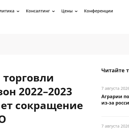
литика
Консалтинг
Цены
Конференции
›
›
›
Читайте 
 торговли
зон 2022–2023
7 августа 202
Аграрии по
ает сокращение
из-за росс
О
7 августа 202