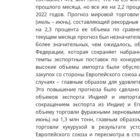
прошлого месяца, но все же на 2,2 проц
2022 годов. Прогноз мировой торговли
(июль – июнь), составляющий рекордные 
на 2,3 процента ее объема по сравне
текущем месяце прогноз был незначитель
более значительных, чем ожидалось, о
Федерации, которая сохраняет набра
темпы экспортных поставок по конкур
высокие объемы импорта были обусло
закупок со стороны Европейского союза 
случаях – главным образом для удовлет
Это повышение прогноза было сделано
объемов экспорта Индией и импорта
сокращением экспорта из Индии) и Ег
объему торговли фуражными зерновыми в
июнь) на 1,3 млн тонн, главным образо
торговли кукурузой в результате ус
Европейского союза и пересмотра в ст