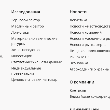
Исследования
Новости
Зерновой сектор
Логистика
Масличный сектор
Новости животноводст
Логистика
Новости компаний
Материально-технические
Новости масличного р
ресурсы
Новости рынка зерна
Животноводство
Пищевая промышленн
Инвестиции
о.
Рынок МТР
Статистические базы данных
Экономика
Индивидуальные
Агрохолдинги Украины
презентации
Ценовые справки на товар
О компании
Контакты
Ближайшие конференц
Динамика цен