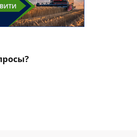
просы?