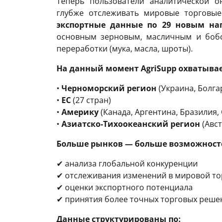
Теперь пользователи аналитической 
глубже отслеживать мировые торгов
экспортные данные по 29 новым на
основным зерновым, масличным и бобо
переработки (мука, масла, шроты).
На данный момент AgriSupp охватывае
•
Черноморский регион
(Украина, Болга
•
ЕС
(27 стран)
•
Америку
(Канада, Аргентина, Бразилия,
•
Азиатско-Тихоокеанский регион
(Авст
Больше рынков — больше возможносте
✔ анализа глобальной конкуренции
✔ отслеживания изменений в мировой то
✔ оценки экспортного потенциала
✔ принятия более точных торговых реше
Данные структурированы по: