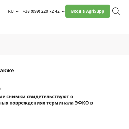
RU
+38 (099) 220 72 42
Вход в AgriSupp
›
›
также
6
ые снимки свидетельствуют о
ных повреждениях терминала ЭФКО в