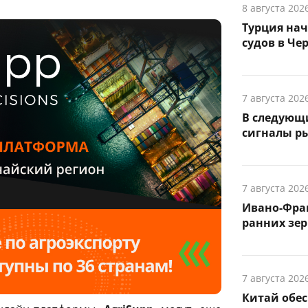
8 августа 202
Турция на
судов в Че
7 августа 202
В следующ
сигналы р
7 августа 202
Ивано-Фра
ранних зер
7 августа 202
Китай обе