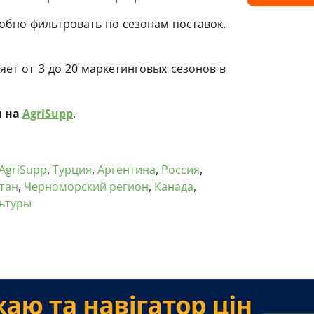
обно фильтровать по сезонам поставок,
яет от 3 до 20 маркетинговых сезонов в
 на
AgriSupp
.
AgriSupp
,
Турция
,
Аргентина
,
Россия
,
тан
,
Черноморский регион
,
Канада
,
ьтуры