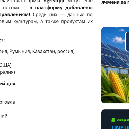
онлайн-платформы
AgriSupp
могут еще
ячменя за 
ые потоки —
в платформу добавлены
правлениям!
Среди них — данные по
вым культурам, а также продуктам их
т:
рия, Румыния, Казахстан, россия)
 США)
ралия)
й для:
рговле
ний