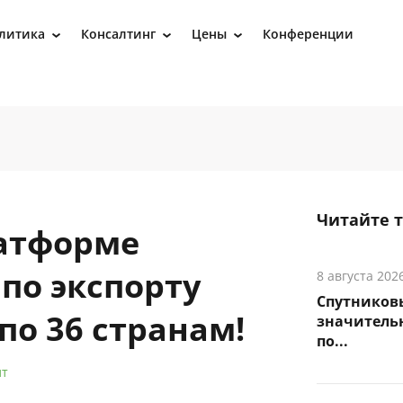
литика
Консалтинг
Цены
Конференции
›
›
›
Читайте 
атформе
 по экспорту
8 августа 202
Спутников
по 36 странам!
значитель
по...
лт