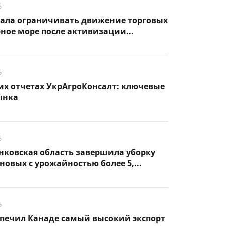
6
чала ограничивать движение торговых
рное море после активизации...
6
их отчетах УкрАгроКонсалт: ключевые
ынка
6
нковская область завершила уборку
новых с урожайностью более 5,...
6
спечил Канаде самый высокий экспорт