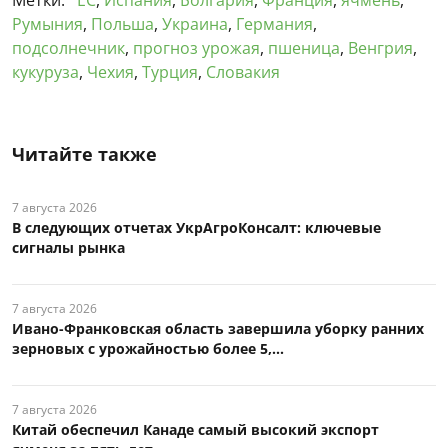
Метки:
ЕС
,
Испания
,
Болгария
,
Франция
,
ячмень
,
Румыния
,
Польша
,
Украина
,
Германия
,
подсолнечник
,
прогноз урожая
,
пшеница
,
Венгрия
,
кукуруза
,
Чехия
,
Турция
,
Словакия
Читайте также
7 августа 2026
В следующих отчетах УкрАгроКонсалт: ключевые
сигналы рынка
7 августа 2026
Ивано-Франковская область завершила уборку ранних
зерновых с урожайностью более 5,...
7 августа 2026
Китай обеспечил Канаде самый высокий экспорт