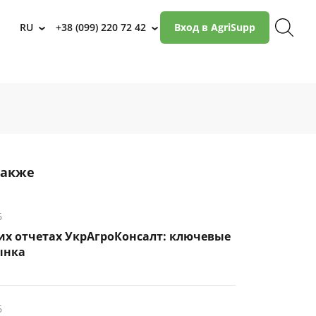
RU
+38 (099) 220 72 42
Вход в AgriSupp
›
›
также
6
их отчетах УкрАгроКонсалт: ключевые
ынка
6