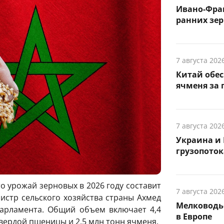
Ивано-Фра
ранних зер
7 августа 202
Китай обе
ячменя за 
7 августа 202
Украина и 
грузопоток
о урожай зерновых в 2026 году составит
7 августа 202
истр сельского хозяйства страны Ахмед
Мелководье
парламента. Общий объем включает 4,4
в Европе
твердой пшеницы и 2,5 млн тонн ячменя.