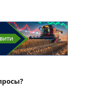
просы?