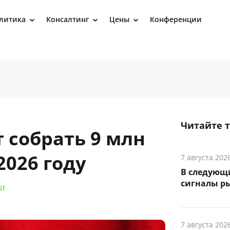
литика
Консалтинг
Цены
Конференции
›
›
›
Читайте 
 собрать 9 млн
2026 году
7 августа 202
В следующ
сигналы р
st
7 августа 202