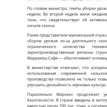
По словам министра, темпы уборки урож
недели. Во второй неделе июня ежедне
тонн, что свидетельствует об активиз
начале сезона.
Ранее представители мукомольной отрасл
сбором урожая из-за длительного сез
ограниченного количества техн
зернопроизводственные регионы стран
Марракеш-Сафи — обеспечивают основную
В министерстве отмечают, что ускоре
использования современной сельскох
производства позволила не только повы
улучшить урожайность зерновых культур.
Параллельно Марокко продолжает ук
безопасности. В стране введены в экс
емкостью около 200 тыс. тонн, а госуда