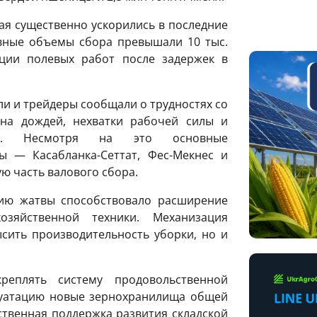
ая существенно ускорились в последние
вные объемы сбора превышали 10 тыс.
ации полевых работ после задержек в
и и трейдеры сообщали о трудностях со
она дождей, нехватки рабочей силы и
ики. Несмотря на это основные
ы — Касабланка-Сеттат, Фес-Мекнес и
 часть валового сбора.
нию жатвы способствовало расширение
озяйственной техники. Механизация
сить производительность уборки, но и
реплять систему продовольственной
плуатацию новые зернохранилища общей
рственная поддержка развития складской