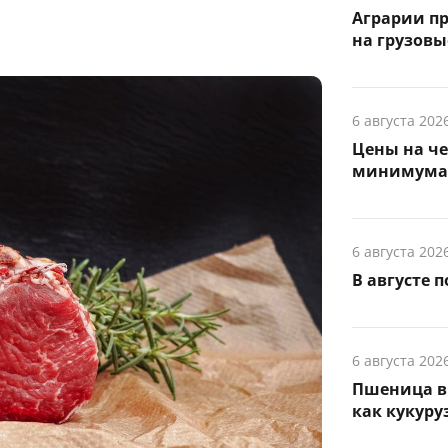
Аграрии п
на грузов
6 августа 202
Цены на ч
минимума з
6 августа 202
В августе 
6 августа 202
Пшеница в 
как кукуруз