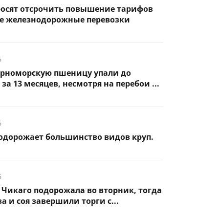
росят отсрочить повышение тарифов
ые железнодорожные перевозки
6
ерноморскую пшеницу упали до
а 13 месяцев, несмотря на перебои ...
6
подорожает большинство видов круп.
6
Чикаго подорожала во вторник, тогда
а и соя завершили торги с...