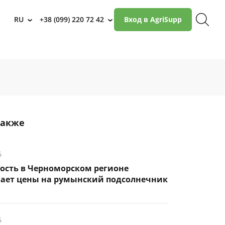
RU
+38 (099) 220 72 42
Вход в AgriSupp
›
›
также
6
ость в Черноморском регионе
ает цены на румынский подсолнечник
6