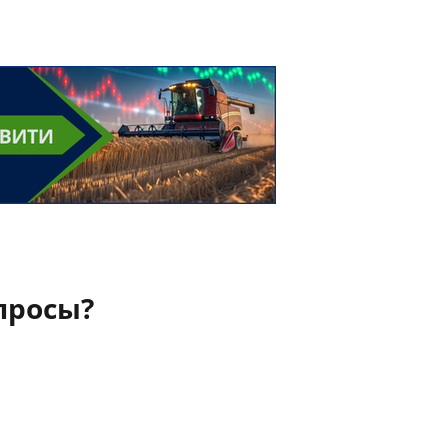
просы?