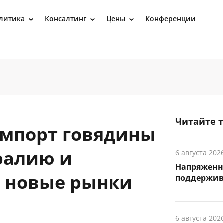
литика
Консалтинг
Цены
Конференции
›
›
›
Читайте 
импорт говядины
ралию и
6 августа 202
Напряженн
 новые рынки
поддержив
6 августа 202