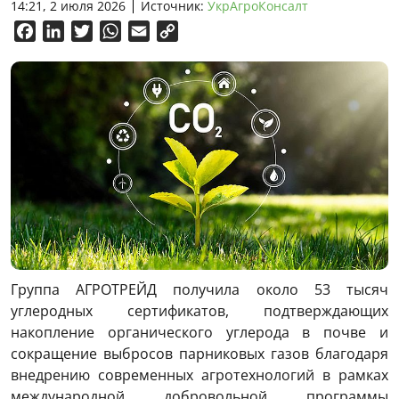
14:21, 2 июля 2026
Источник:
УкрАгроКонсалт
Facebook
LinkedIn
Twitter
WhatsApp
Email
Copy
Link
Группа АГРОТРЕЙД получила около 53 тысяч
углеродных сертификатов, подтверждающих
накопление органического углерода в почве и
сокращение выбросов парниковых газов благодаря
внедрению современных агротехнологий в рамках
международной добровольной программы