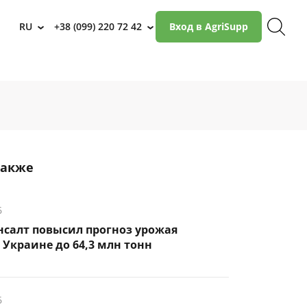
RU
+38 (099) 220 72 42
Вход в AgriSupp
›
›
также
6
салт повысил прогноз урожая
 Украине до 64,3 млн тонн
6