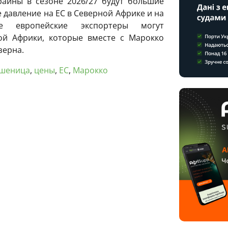
раины в сезоне 2026/27 будут большие
 давление на ЕС в Северной Африке и на
 европейские экспортеры могут
ой Африки, которые вместе с Марокко
зерна.
шеница
,
цены
,
ЕС
,
Марокко