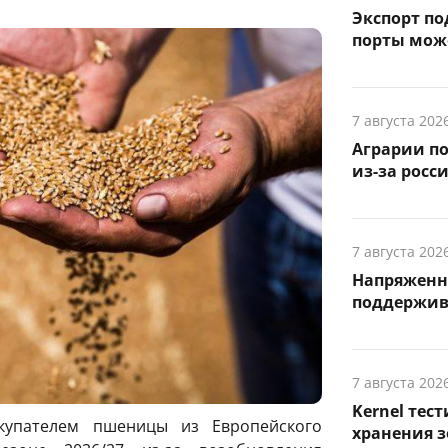
Экспорт по
порты може
7 августа 202
Аграрии по
из-за росс
7 августа 202
Напряженн
поддержив
7 августа 202
Kernel тес
купателем пшеницы из Европейского
хранения з