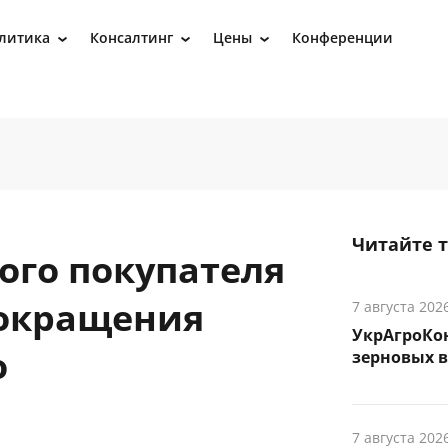
литика
Консалтинг
Цены
Конференции
›
›
›
Читайте 
ого покупателя
сокращения
7 августа 202
УкрАгроКон
о
зерновых в
7 августа 202