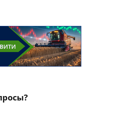
просы?