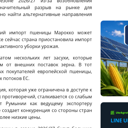
зоне 2026/27 из-за возобновления
значительный разрыв на рынке для
жно найти альтернативные направления
щий импорт пшеницы Марокко может
Уже сейчас страна приостановила импорт
активного уборки урожая.
атом нескольких лет засухи, которые
м от внешних поставок зерна. В тот
ых покупателей европейской пшеницы,
 потоков ЕС.
я, которая уже ограничена в доступе к
 противоречий, сталкивается со слабым
т Румынии как ведущему экспортеру
 создает конкуренция со стороны стран
олее низкие цены.