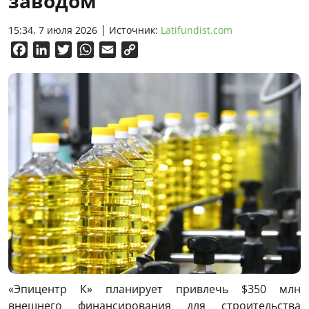
заводом
15:34, 7 июля 2026
Источник:
Latifundist.com
Facebook
LinkedIn
Twitter
WhatsApp
Email
Copy
Link
«Эпицентр К» планирует привлечь $350 млн
внешнего финансирования для строительства