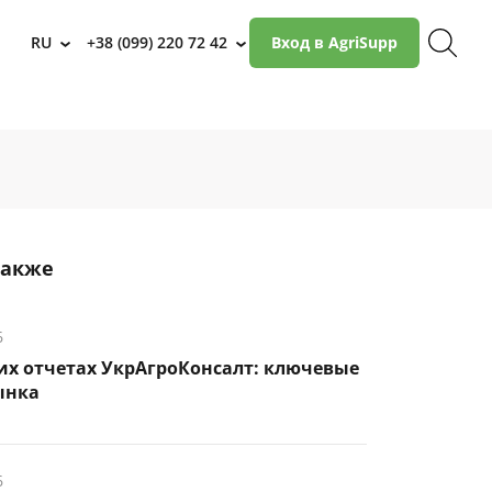
RU
+38 (099) 220 72 42
Вход в AgriSupp
›
›
также
6
их отчетах УкрАгроКонсалт: ключевые
ынка
6