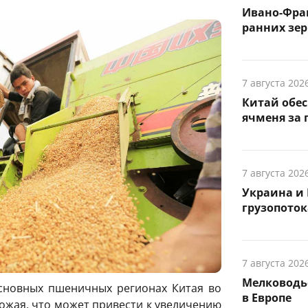
Ивано-Фра
ранних зер
7 августа 202
Китай обе
ячменя за 
7 августа 202
Украина и 
грузопоток
7 августа 202
Мелководье
сновных пшеничных регионах Китая во
в Европе
ожая, что может привести к увеличению