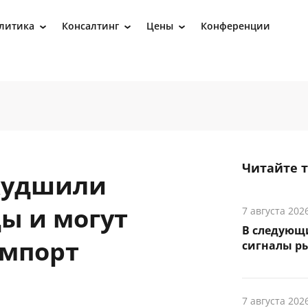
литика
Консалтинг
Цены
Конференции
›
›
›
Читайте 
худшили
ы и могут
7 августа 202
В следующ
импорт
сигналы р
7 августа 202