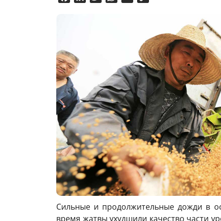
Link
Сильные и продолжительные дожди в о
время жатвы ухудшили качество части ур