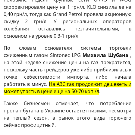
скорректировали цену на 1 грн/л, KLO снизила ее на
0,40 грн/л, тогда как Grand Petrol провела акционную
скидку 2 грн/л. У региональных операторов
колебания оставались незначительными, в
основном на уровне 0,3-1 грн/л.
По словам основателя системы торговли
сжиженным газом Sintonec LPG
Михаила Шубана
,
на этой неделе снижение цены на газ прекратится,
поскольку часть трейдеров уже либо приблизилась к
точке себестоимости импорта, либо начала
работать в минус.
На АЗС газ продолжит дешеветь и
может упасть в цене еще на 50-70 коп./л
.
Также бизнесмен отмечает, что потребление
пропан-бутана в Украине остается низким, несмотря
на теплый сезон, а рынок этого вида горючего
сейчас профицитный.