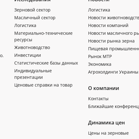
Зерновой сектор
Логистика
Масличный сектор
Новости животноводст
Логистика
Новости компаний
Материально-технические
Новости масличного р
ресурсы
Новости рынка зерна
Животноводство
Пищевая промышленн
Инвестиции
о.
Рынок МТР
Статистические базы данных
Экономика
Индивидуальные
Агрохолдинги Украины
презентации
Ценовые справки на товар
О компании
Контакты
Ближайшие конференц
Динамика цен
Цены на зерновые