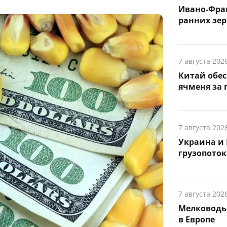
Ивано-Фра
ранних зер
7 августа 202
Китай обе
ячменя за 
7 августа 202
Украина и 
грузопоток
7 августа 202
Мелководье
в Европе