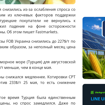
я снизились из-за ослабления спроса со
ним из ключевых факторов поддержки
турецкие покупатели не вернулись к
жил падение на фоне осторожности
ны. Об этом пишет Fastmarkets.
зы FOB Украина снизились до 227$/т по
Таким образом, за неполный месяц цена
аморное море (Турция) для августовской
$/т меньше, чем в конце мая.
ны снижался медленнее. Котировки CPT
тив 233$/т 25 мая, то есть снижение
лгое время Турция была единственным
цены, но спрос замедлился. Даже по