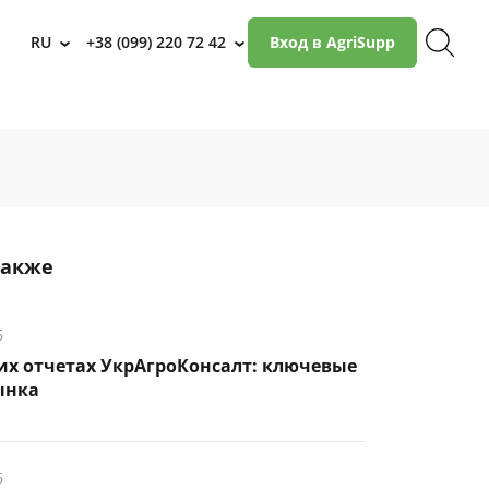
RU
+38 (099) 220 72 42
Вход в AgriSupp
›
›
также
6
их отчетах УкрАгроКонсалт: ключевые
ынка
6