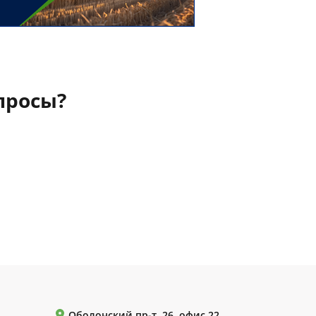
просы?
Оболонский пр-т, 26, офис 22