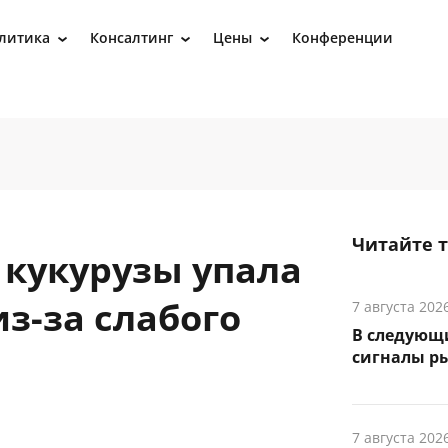
литика
Консалтинг
Цены
Конференции
›
›
›
Читайте 
 кукурузы упала
из-за слабого
7 августа 202
В следующ
сигналы р
7 августа 202