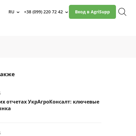
RU
+38 (099) 220 72 42
Вход в AgriSupp
›
›
также
6
их отчетах УкрАгроКонсалт: ключевые
ынка
6