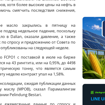
ов, хотя более высокие цены на нефть в
омочь смягчить последствия снижения,
ое масло закрылись в пятницу на
е подряд недельное падение, поскольку
ло в Dalian, оказали давление, а также
 по спросу и предложению от Совета по
 опубликованы на следующей неделе.
 FCPO1 с поставкой в ​​июле на бирже
лся на 43 ринггита, или на 0,95%, до 4498
етрическую тонну, что является самым
эту неделю контракт упал на 1,58%.
онсолидации, ожидая публикации данных
у маслу (MPOB), сказал Парамалингам
ии Pelindung Bestari.
ои ежемесячные данные по спросу и