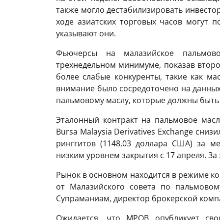
также могло дестабилизировать инвестор
ходе азиатских торговых часов могут п
указывают они.
Фьючерсы на малазийское пальмов
трехнедельном минимуме, показав второ
более слабые конкуренты, такие как мас
внимание было сосредоточено на данных
пальмовому маслу, которые должны быть
Эталонный контракт на пальмовое масло
Bursa Malaysia Derivatives Exchange снизи
ринггитов (1148,03 доллара США) за м
низким уровнем закрытия с 17 апреля. За 
Рынок в основном находится в режиме к
от Малазийского совета по пальмовом
Супраманиам, директор брокерской компан
Ожидается, что MPOB опубликует св