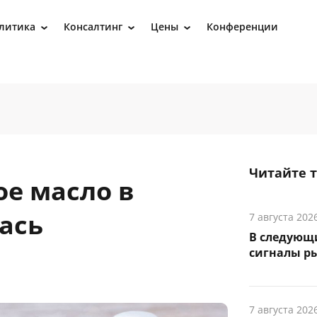
литика
Консалтинг
Цены
Конференции
›
›
›
Читайте 
ое масло в
ась
7 августа 202
В следующ
сигналы р
7 августа 202