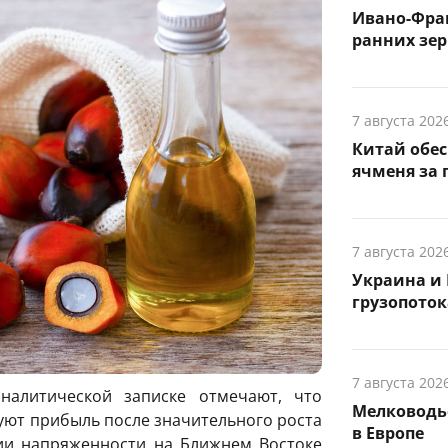
Ивано-Фра
ранних зер
7 августа 202
Китай обе
ячменя за 
7 августа 202
Украина и 
грузопоток
7 августа 202
налитической записке отмечают, что
Мелководье
уют прибыль после значительного роста
в Европе
ции напряженности на Ближнем Востоке