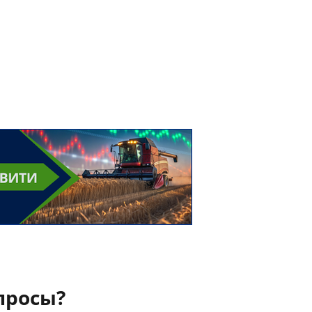
просы?