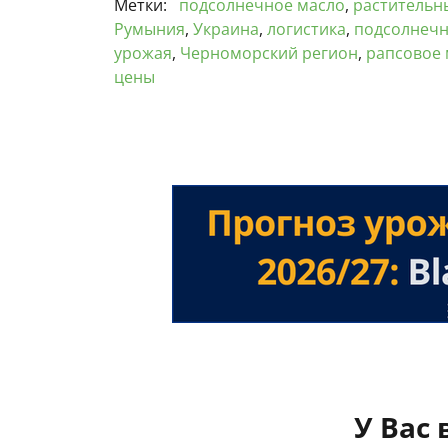
Метки:
подсолнечное масло
,
растительн
Румыния
,
Украина
,
логистика
,
подсолнеч
урожая
,
Черноморский регион
,
рапсовое 
цены
У Вас