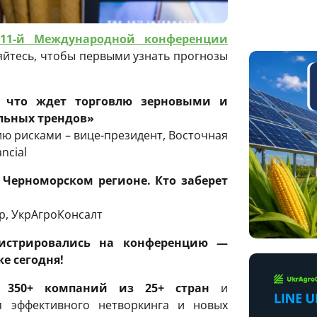
11-й Международной конференции
йтесь, чтобы первыми узнать прогнозы
: что ждет торговлю зерновыми и
льных трендов»
ю рисками – вице-президент, Восточная
ncial
Черноморском регионе. Кто заберет
р, УкрАгроКонсалт
гистрировались на конференцию —
е сегодня!
 3
5
0+ компаний из 25+ стран
и
я эффективного нетворкинга и новых