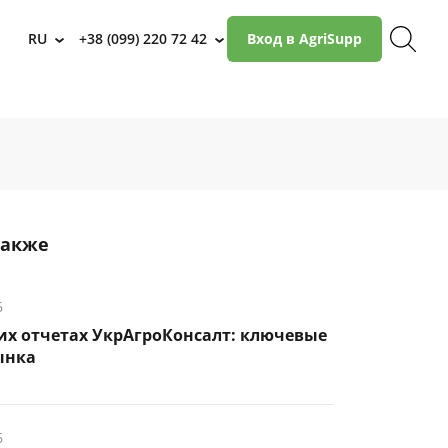
RU
+38 (099) 220 72 42
Вход в AgriSupp
›
›
также
6
их отчетах УкрАгроКонсалт: ключевые
ынка
6