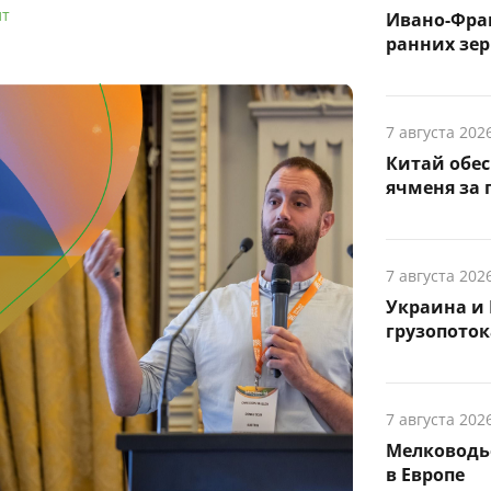
лт
Ивано-Фра
ранних зер
7 августа 202
Китай обе
ячменя за 
7 августа 202
Украина и 
грузопоток
7 августа 202
Мелководье
в Европе