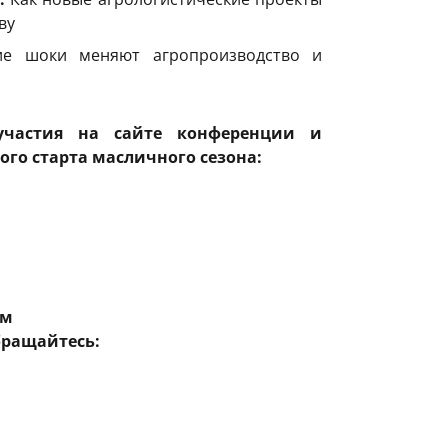
ву
ие шоки меняют агропроизводство и
участия на сайте конференции и
го старта масличного сезона
:
ом
бращайтесь: