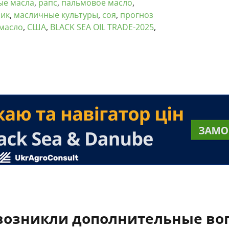
ые масла
,
рапс
,
пальмовое масло
,
ник
,
масличные культуры
,
соя
,
прогноз
масло
,
США
,
BLACK SEA OIL TRADE-2025
,
 возникли дополнительные во