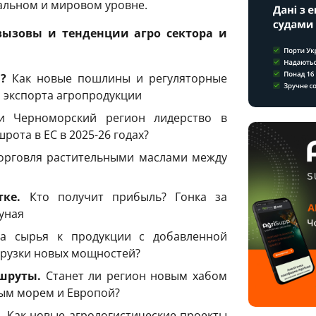
альном и мировом уровне.
ызовы и тенденции агро сектора и
?
Как новые пошлины и регуляторные
экспорта агропродукции
 Черноморский регион лидерство в
рота в ЕС в 2025-26 годах?
орговля растительными маслами между
ке.
Кто получит прибыль? Гонка за
уная
а сырья к продукции с добавленной
агрузки новых мощностей?
шруты.
Станет ли регион новым хабом
ым морем и Европой?
.
Как новые агрологистические проекты