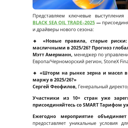
Представляем ключевые выступления
BLACK SEA OIL TRADE–2025
—
присоединя
и драйверы нового сезона:
🔹
«Новые правила, старые риски
масличными в 2025/26? Прогноз глоба
Мэтт Амерманн,
менеджер по управлени
Европа/Черноморский регион, StoneX Fina
🔹
«Шторм на рынке зерна и масел в 
маржу в 2025/26?»
Сергей Феофилов,
Генеральный директо
Участники из 10+ стран уже заре
присоединяйтесь со SMART Тарифом уж
Ежегодно мероприятие объединяет
предоставляет уникальные условия дл