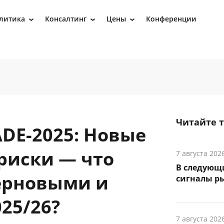
литика
Консалтинг
Цены
Конференции
›
›
›
Читайте 
ADE-2025: Новые
риски — что
7 августа 202
В следующ
ерновыми и
сигналы р
25/26?
7 августа 202